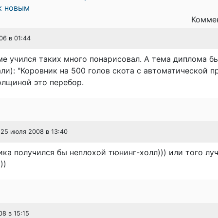
к новым
Коммен
06 в 01:44
ме учился таких много понарисовал. А тема диплома бы
ли): "Коровник на 500 голов скота с автоматической п
олщиной это перебор.
 25 июля 2008 в 13:40
ика получился бы неплохой тюнинг-холл))) или того лу
))
08 в 15:15