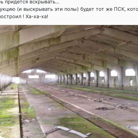
ь придется вскрывать...
рукцию (и выскрывать эти полы) будет тот же ПСК, кот
остроил ! Ха-ха-ха!