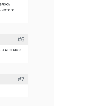
лалось
чистого
#6
, а они еще
#7