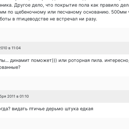
чника. Другое дело, что покрытие пола как правило де
мм по щебеночному или песчаному основанию. 500мм 
аботы в птицеводстве не встречал ни разу.
2010 в 11:04
ы... динамит поможет))) или роторная пила. интересно
ованные?
бря 2011 в 01:10
гда? видать птичье дерьмо штука едкая