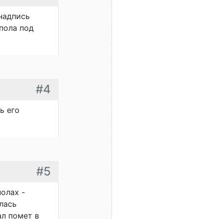
 надпись
пола под
#4
ь его
#5
олах -
лась
ал помет в