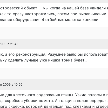
троевский объект ... мы когда на нашей базе увидели
как то сразу насторожились, потом при выравнивании 
ования оборудования 4 отбойных молотка кончили
2009 в 21:46
к, а его реконструкция. Разумнее было бы использоват
ьку сделать лучьше уже кишка тонка будет...
ря 2009 в 10:56
ик для клеточного содержания птицы. Узкие полосы в п
да скребков уборки помета. А толщина полов определя
ого скребка, который двигалсая под клетками и сгреб