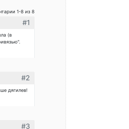
тарии 1-8 из 8
#1
ла (в
ривязью".
#2
чше дягилев!
#3