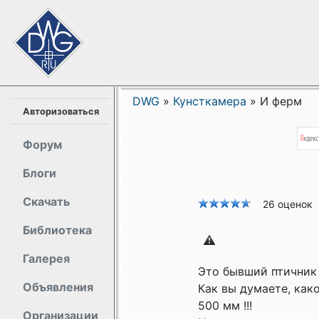
DWG
»
Кунсткамера
»
И ферм
Авторизоваться
Форум
Блоги
Скачать
26 оценок
Библиотека
Галерея
Это бывший птичник 
Объявления
Как вы думаете, как
500 мм !!!
Организации