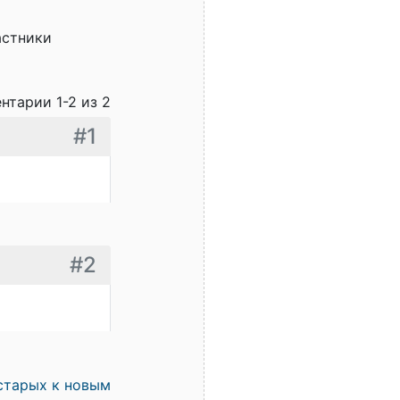
астники
нтарии 1-2 из 2
#1
#2
старых к новым