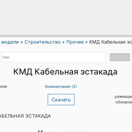
 модели
»
Строительство
»
Прочее
»
КМД Кабельная э
КМД Кабельная эстакада
енок
Комментарии (2)
размещен
Скачать
обновлен
АБЕЛЬНАЯ ЭСТАКАДА