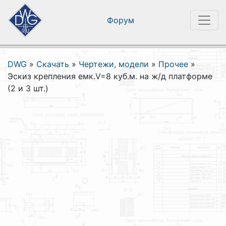
Форум
DWG
»
Скачать
»
Чертежи, модели
»
Прочее
»
Эскиз крепления емк.V=8 куб.м. на ж/д платформе
(2 и 3 шт.)