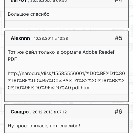
#4
usr-01
, 25.56.2006 в 09:56
Большое спасибо
#5
Alexnnn
, 10.28.2011 в 13:28
Тот же файл только в формате Adobe Readef
PDF
http://narod.ru/disk/15585556001/%D0%BF%D1%80
%D0%BE%D0%B5%D0%BA%D1%82%20%D0%B8%2
0%D0%9F%D0%9F%D0%A0.pdf.html
#6
Сандро
, 26.12.2013 в 07:12
Ну просто класс, вот спасибо!