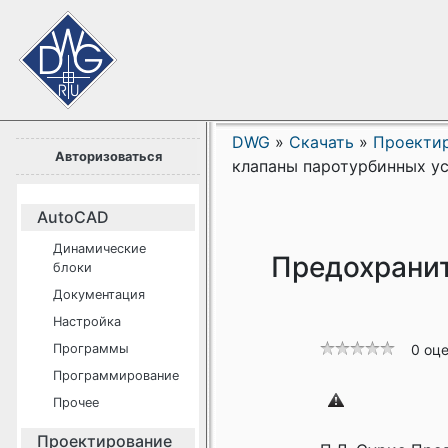
DWG
»
Скачать
»
Проекти
Авторизоваться
клапаны паротурбинных у
AutoCAD
Динамические
Предохранит
блоки
Документация
Настройка
Программы
0 оц
Программирование
Прочее
Проектирование