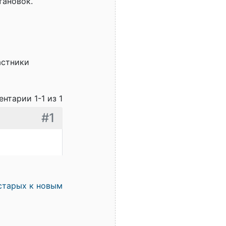
тановок.
астники
нтарии 1-1 из 1
#1
старых к новым