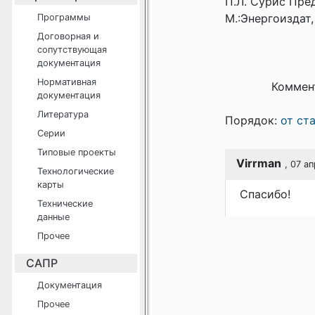
П.Л. Сурис Пре
М.:Энергоиздат, 
Программы
Договорная и
сопутствующая
документация
Нормативная
Коммен
документация
Литература
Порядок:
от ст
Серии
Типовые проекты
Virrman
, 07 а
Технологические
карты
Спасибо!
Технические
данные
Прочее
САПР
Документация
Прочее