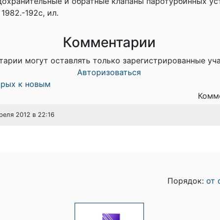
дохранительные и обратные клапаны паротурбинных ус
1982.-192с, ил.
Комментарии
тарии могут оставлять только зарегистрированные уч
Авторизоваться
арых к новым
Комме
преля 2012 в 22:16
Порядок:
от 