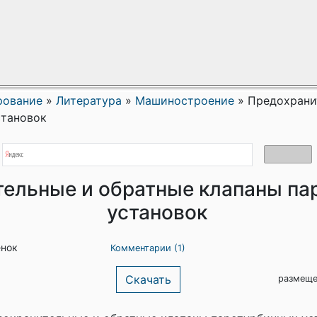
рование
»
Литература
»
Машиностроение
»
Предохрани
становок
ельные и обратные клапаны па
установок
енок
Комментарии (1)
Скачать
размеще