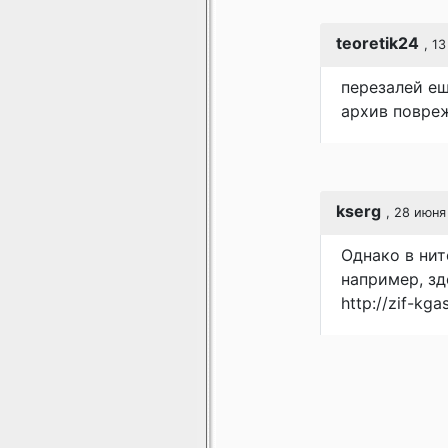
teoretik24
, 1
перезалей ещ
архив повре
kserg
, 28 июня
Однако в нит
например, зд
http://zif-kg