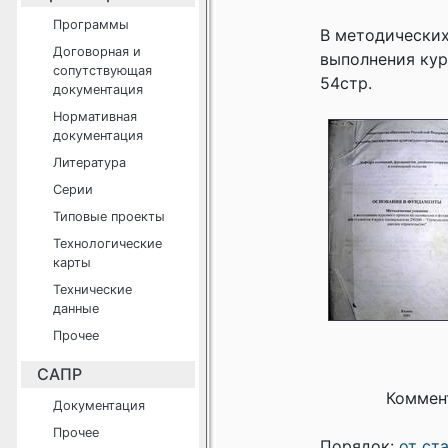
Программы
В методических
Договорная и
выполнения кур
сопутствующая
54cтр.
документация
Нормативная
документация
Литература
Серии
Типовые проекты
Технологические
карты
Технические
данные
Прочее
САПР
Коммен
Документация
Прочее
Порядок:
от ст