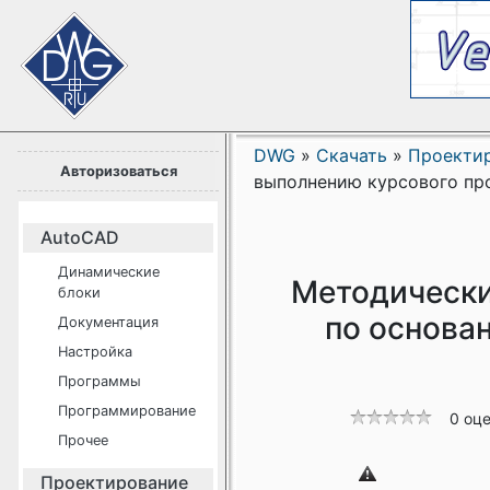
DWG
»
Скачать
»
Проекти
Авторизоваться
выполнению курсового про
AutoCAD
Динамические
Методически
блоки
по основа
Документация
Настройка
Программы
Программирование
0 оц
Прочее
Проектирование