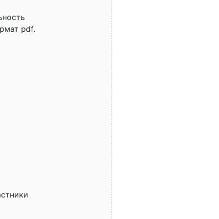
ьность
рмат pdf.
астники