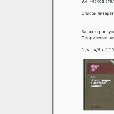
9.4. Расход ст
Список литерат
__________________
За электронную
Оформление раз
DJVU ч/б + OCR