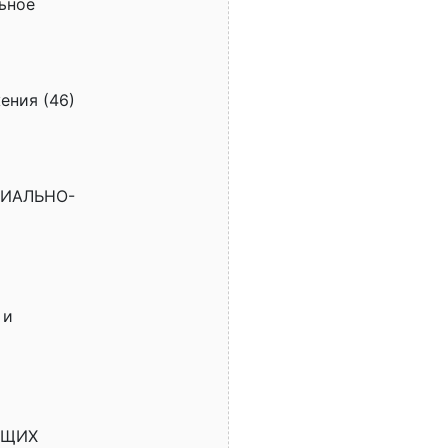
ьное
ения (46)
РИАЛЬНО-
 и
УЩИХ