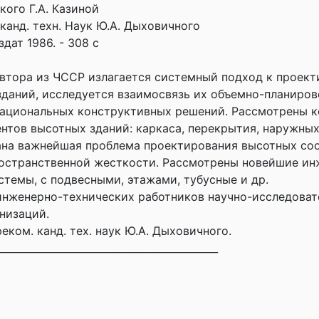
кого Г.А. Казиной
канд. техн. Наук Ю.А. Дыховичного
дат 1986. - 308 с
втора из ЧССР излагается системный подход к проек
даний, исследуется взаимосвязь их объемно-планиро
рациональных конструктивных решений. Рассмотрены 
нтов высотных зданий: каркаса, перекрытия, наружных
ана важнейшая проблема проектирования высотных со
остранственной жесткости. Рассмотрены новейшие ин
стемы, с подвесными, этажами, тубусные и др.
инженерно-технических работников научно-исследоват
низаций.
еком. канд. тех. наук Ю.А. Дыховичного.
____________________________________________