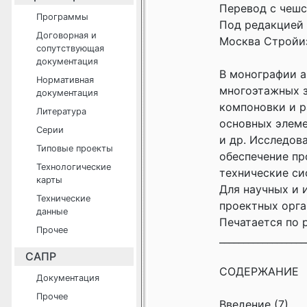
Перевод с чешс
Программы
Под редакцией 
Договорная и
Москва Стройиз
сопутствующая
документация
В монографии а
Нормативная
многоэтажных з
документация
компоновки и 
Литература
основных элеме
Серии
и др. Исследов
Типовые проекты
обеспечение пр
Технологические
технические си
карты
Для научных и 
Технические
проектных орга
данные
Печатается по р
Прочее
__________________
САПР
СОДЕРЖАНИЕ
Документация
Прочее
Введение (7)