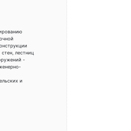
тированию
вочной
конструкции
 стен, лестниц
оружений -
женерно-
ельских и