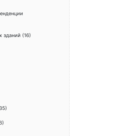
тенденции
 зданий (16)
35)
6)