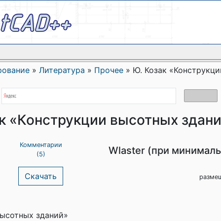
рование
»
Литература
»
Прочее
»
Ю. Козак «Конструкци
к «Конструкции высотных здани
Комментарии
Wlaster (при минимал
(5)
Скачать
размещ
высотных зданий»