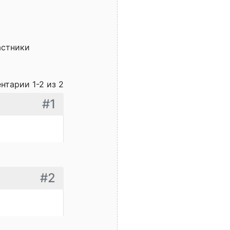
астники
нтарии 1-2 из 2
#1
#2