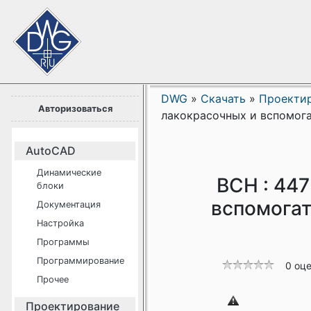
DWG
»
Скачать
»
Проекти
Авторизоваться
лакокрасочных и вспомог
AutoCAD
Динамические
ВСН : 44
блоки
вспомогат
Документация
Настройка
Программы
Программирование
0 оц
Прочее
Проектирование