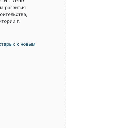
СН 1.01-99
на развития
оительстве,
тории г.
старых к новым