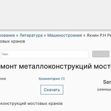
рование
»
Литература
»
Машиностроение
»
Яхнин Р.Н Р
овых кранов
емонт металлоконструкций мос
енок
Комментарии (1)
Ser
Скачать
размеще
оконструкций мостовых кранов