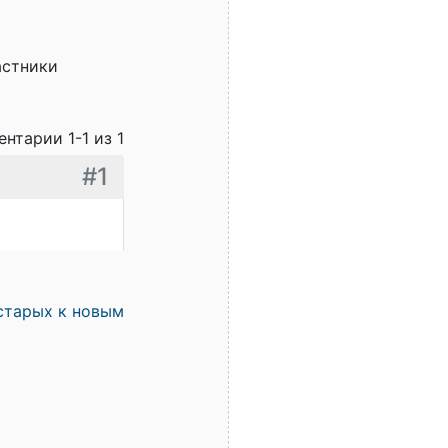
астники
нтарии 1-1 из 1
#1
старых к новым