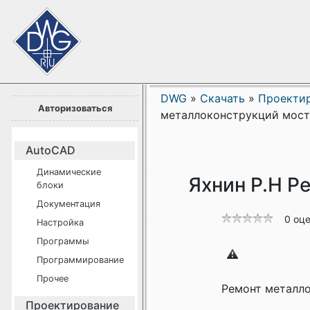
DWG
»
Скачать
»
Проекти
Авторизоваться
металлоконструкций мост
AutoCAD
Динамические
Яхнин Р.Н Р
блоки
Документация
0 оц
Настройка
Программы
Программирование
Прочее
Ремонт металл
Проектирование