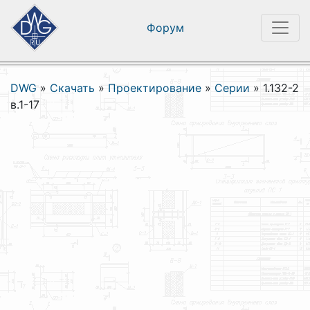
Форум
DWG
»
Скачать
»
Проектирование
»
Серии
»
1.132-2
в.1-17