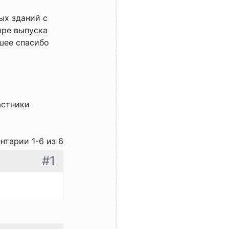
ых зданий с
ыре выпуска
шее спасибо
астники
нтарии 1-6 из 6
#1