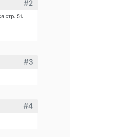
#2
 стр. 51.
#3
#4