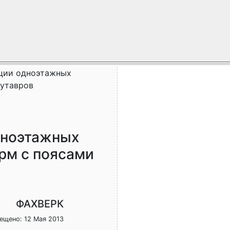
кции одноэтажных
вутавров
дноэтажных
рм с поясами
ФАХВЕРК
ещено: 12 Мая 2013