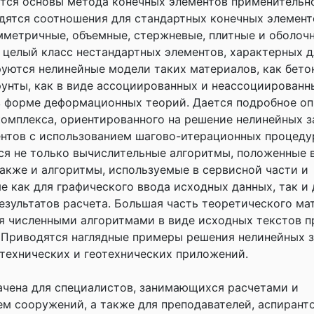
ются основы метода конечных элементов применительн
дятся соотношения для стандартных конечных элемент
мметричные, объемные, стержневые, плитные и оболоч
целый класс нестандартных элементов, характерных д
руются нелинейные модели таких материалов, как бето
рунты, как в виде ассоциированных и неассоциированн
 в форме деформационных теорий. Дается подробное о
омплекса, ориентированного на решение нелинейных 
нтов с использованием шагово-итерационных процеду
я не только вычислительные алгоритмы, положенные 
также и алгоритмы, используемые в сервисной части и
е как для графического ввода исходных данных, так и 
езультатов расчета. Большая часть теоретического ма
 численными алгоритмами в виде исходных текстов п
 Приводятся наглядные примеры решения нелинейных з
технических и геотехнических приложений.
ачена для специалистов, занимающихся расчетами и
м сооружений, а также для преподавателей, аспиранто