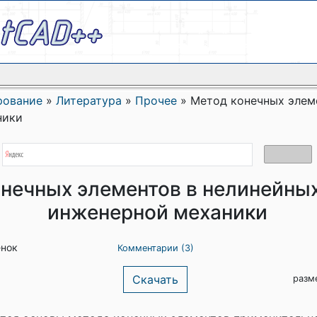
рование
»
Литература
»
Прочее
»
Метод конечных элем
ники
нечных элементов в нелинейных
инженерной механики
енок
Комментарии (3)
Скачать
разм