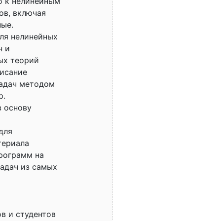
о к нелинейным
ов, включая
ные.
ля нелинейных
н и
ых теорий
писание
задач методом
р.
в основу
для
териала
рограмм на
адач из самых
в и студентов