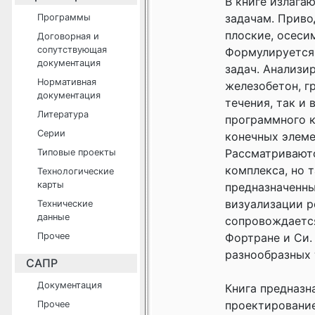
В книге излага
задачам. Приво
Программы
плоские, осеси
Договорная и
сопутствующая
Формулируется 
документация
задач. Анализи
Нормативная
железобетон, г
документация
течения, так и
Литература
программного к
Серии
конечных элеме
Рассматриваютс
Типовые проекты
комплекса, но 
Технологические
карты
предназначенны
визуализации р
Технические
данные
сопровождается
Прочее
Фортране и Си.
разнообразных 
САПР
Документация
Книга предназн
проектирование
Прочее