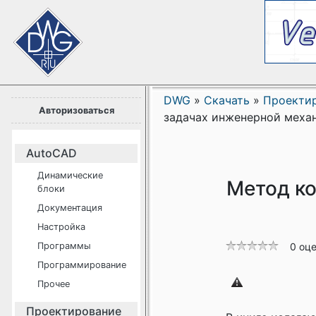
DWG
»
Скачать
»
Проекти
Авторизоваться
задачах инженерной меха
AutoCAD
Динамические
Метод ко
блоки
Документация
Настройка
Программы
0 оц
Программирование
Прочее
Проектирование