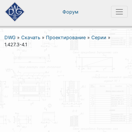
Форум
DWG
»
Скачать
»
Проектирование
»
Серии
»
1.427.3-4.1