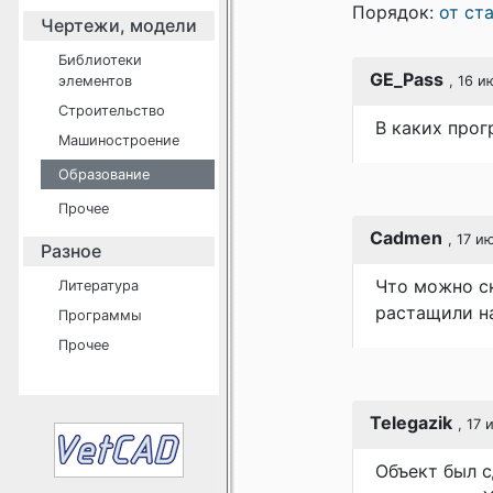
Порядок:
от ст
Чертежи, модели
Библиотеки
GE_Pass
элементов
, 16 и
Строительство
В каких прог
Машиностроение
Образование
Прочее
Cadmen
, 17 и
Разное
Что можно ск
Литература
растащили на
Программы
Прочее
Telegazik
, 17 
Объект был с