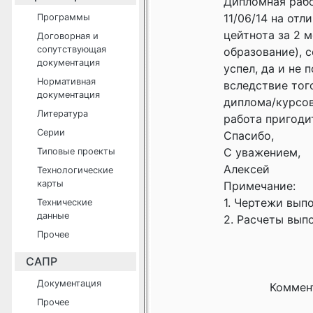
Дипломная рабо
11/06/14 на отл
Программы
цейтнота за 2 
Договорная и
сопутствующая
образование), с
документация
успел, да и не
Нормативная
вследствие тог
документация
диплома/курсов
Литература
работа пригоди
Серии
Спасибо,
С уважением,
Типовые проекты
Алексей
Технологические
карты
Примечание:
1. Чертежи выпо
Технические
данные
2. Расчеты выпо
Прочее
САПР
Документация
Коммен
Прочее