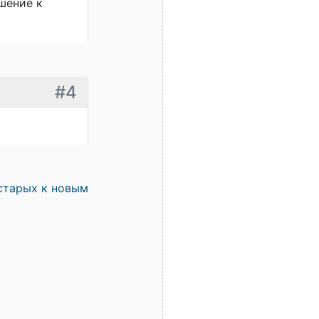
шение к
#4
старых к новым