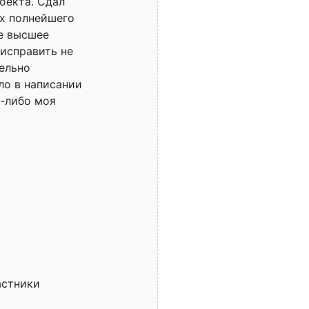
оекта. Сдал
ях полнейшего
ое высшее
 исправить не
ельно
ло в написании
у-либо моя
астники