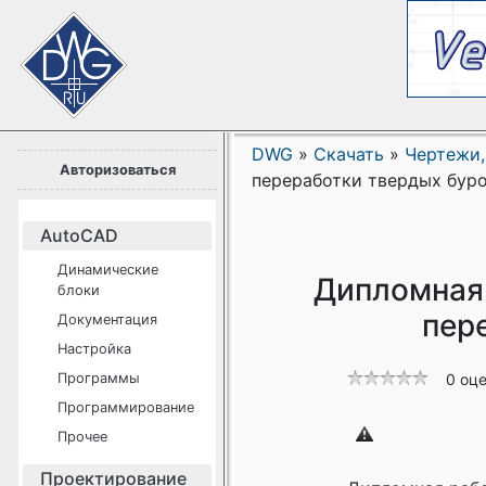
DWG
»
Скачать
»
Чертежи,
Авторизоваться
переработки твердых бур
AutoCAD
Динамические
Дипломная 
блоки
пер
Документация
Настройка
Программы
0 оц
Программирование
Прочее
Проектирование