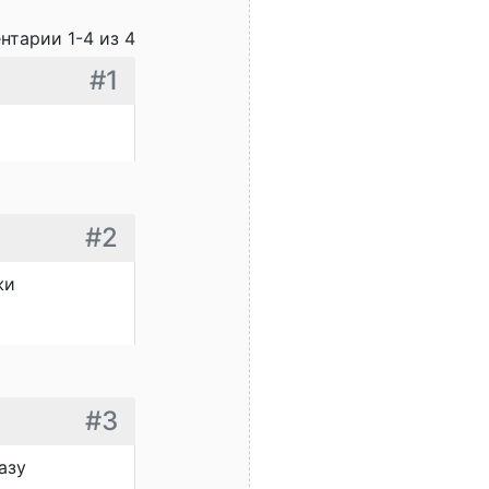
нтарии 1-4 из 4
#1
#2
жи
#3
азу