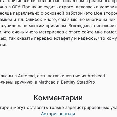
та, оригинальная полностью, писал сам с реального пр
ично в ОГУ. Прошу не судить строго, делалась в услови
месяца параллельно с основной работой (это мое втор
емьей и т.д. Ошибок много, сам знаю, но многие из них
 получилось по многим причинам. Выкладываю исключит
о, что очень много материалов с этого сайте мне помог
ых, так сказать передаю эстафету и надеюсь, что ком
тся.
лнены в Autocad, есть вставки взятые из Archicad
лнены вручную, в Mathcad и Bentley StaadPro
Комментарии
тарии могут оставлять только зарегистрированные уч
Авторизоваться