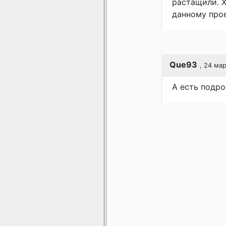
растащили. Х
данному про
Que93
, 24 мар
А есть подр