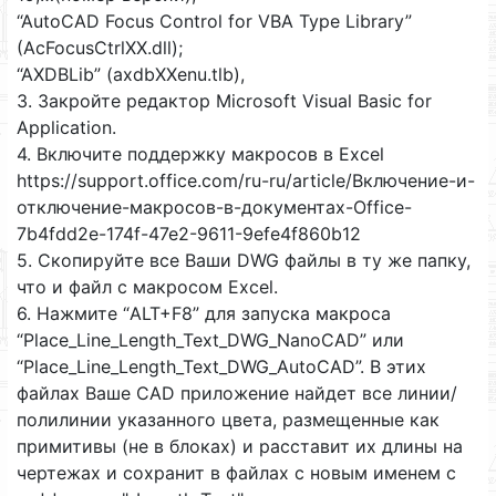
“AutoCAD Focus Control for VBA Type Library”
(AcFocusCtrlXX.dll);
“AXDBLib” (axdbXXenu.tlb),
3. Закройте редактор Microsoft Visual Basic for
Application.
4. Включите поддержку макросов в Excel
https://support.office.com/ru-ru/article/Включение-и-
отключение-макросов-в-документах-Office-
7b4fdd2e-174f-47e2-9611-9efe4f860b12
5. Скопируйте все Ваши DWG файлы в ту же папку,
что и файл с макросом Excel.
6. Нажмите “ALT+F8” для запуска макроса
“Place_Line_Length_Text_DWG_NanoCAD” или
“Place_Line_Length_Text_DWG_AutoCAD”. В этих
файлах Ваше CAD приложение найдет все линии/
полилинии указанного цвета, размещенные как
примитивы (не в блоках) и расставит их длины на
чертежах и сохранит в файлах с новым именем с