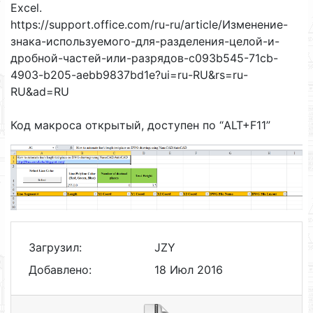
Excel.
https://support.office.com/ru-ru/article/Изменение-
знака-используемого-для-разделения-целой-и-
дробной-частей-или-разрядов-c093b545-71cb-
4903-b205-aebb9837bd1e?ui=ru-RU&rs=ru-
RU&ad=RU
Код макроса открытый, доступен по “ALT+F11”
Загрузил:
JZY
Добавлено:
18 Июл 2016