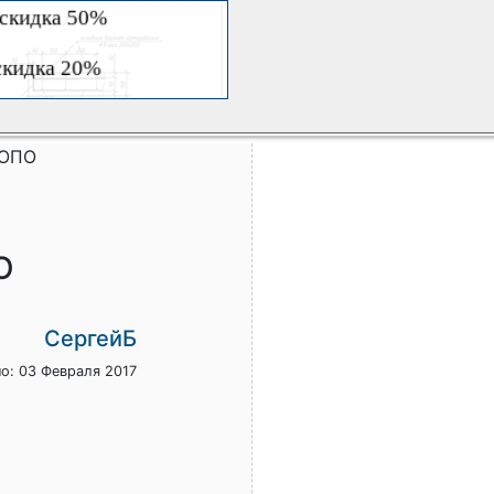
ТОПО
О
СергейБ
о: 03 Февраля 2017