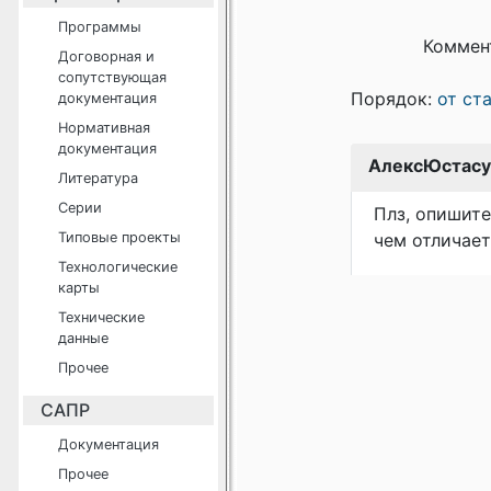
Программы
Коммен
Договорная и
сопутствующая
Порядок:
от ст
документация
Нормативная
документация
АлексЮстасу
Литература
Серии
Плз, опишите
Типовые проекты
чем отличает
Технологические
карты
Технические
данные
Прочее
САПР
Документация
Прочее