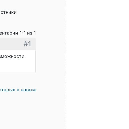
астники
нтарии 1-1 из 1
#1
озможности,
старых к новым