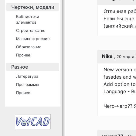
Чертежи, модели
Отличная раб
Библиотеки
Если бы еще
элементов
(английский и
Строительство
Машиностроение
Образование
Прочее
Nike
, 20 марта 
Разное
New version of
fasades and wi
Литература
Add option to 
Программы
Language - Bul
Прочее
Чего-чего?? 