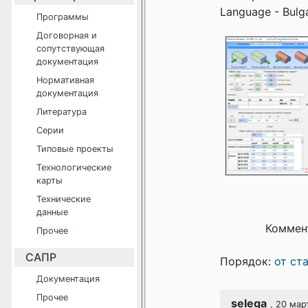
Language - Bulga
Программы
Договорная и
сопутствующая
документация
Нормативная
документация
Литература
Серии
Типовые проекты
Технологические
карты
Технические
данные
Коммен
Прочее
САПР
Порядок:
от ст
Документация
Прочее
selega
, 20 мар