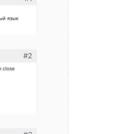
ый язык
#2
h close