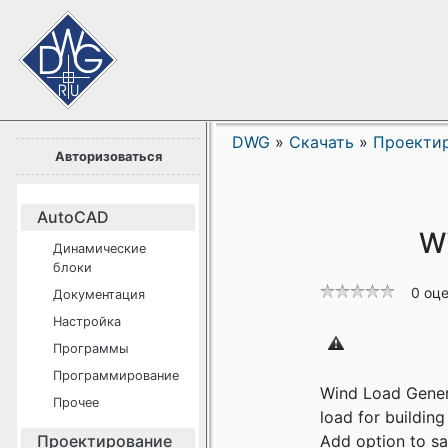
DWG
»
Скачать
»
Проекти
Авторизоваться
AutoCAD
Wi
Динамические
блоки
0 оц
Документация
Настройка
Программы
Программирование
Wind Load Genera
Прочее
load for building
Проектирование
Add option to sav