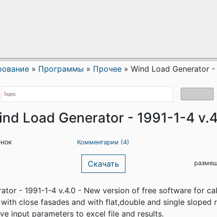
рование
»
Программы
»
Прочее
»
Wind Load Generator - 
nd Load Generator - 1991-1-4 v.4
енок
Комментарии (4)
Скачать
размещ
tor - 1991-1-4 v.4.0 - New version of free software for ca
 with close fasades and with flat,double and single sloped r
e input parameters to excel file and results.