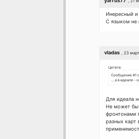
yarrus77
, 21 
Инересный и 
С языком не 
vladas
, 23 мар
Цитата:
Сообщение #1 
... а в идеале -
Для идеала н
Не может быт
фронтонами п
разных карт 
применимост