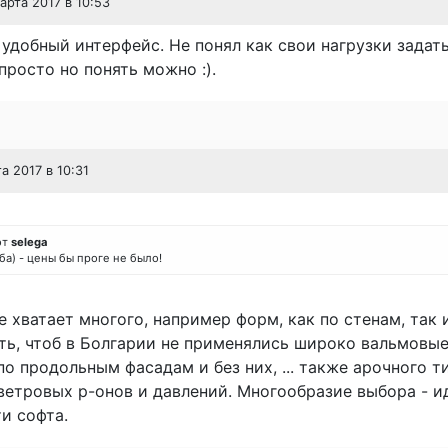
марта 2017 в 10:53
удобный интерфейс. Не понял как свои нагрузки задать
просто но понять можно :).
та 2017 в 10:31
от
selega
 оба) - цены бы проге не было!
е хватает многого, например форм, как по стенам, так 
ь, чтоб в Болгарии не применялись широко вальмовые
о продольным фасадам и без них, ... также арочного ти
ветровых р-онов и давлений. Многообразие выбора - и
и софта.