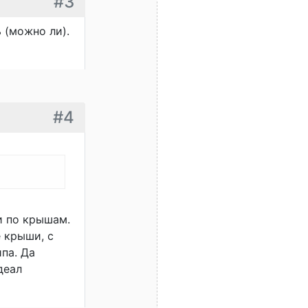
#3
 (можно ли).
#4
и по крышам.
 крыши, с
па. Да
деал