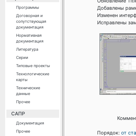
Обновление Titl
Добавлены рамк
Программы
Изменен интерф
Договорная и
сопутствующая
Исправлены зам
документация
Нормативная
документация
Литература
Серии
Типовые проекты
Технологические
карты
Технические
данные
Прочее
САПР
Коммен
Документация
Прочее
Порядок:
от ст