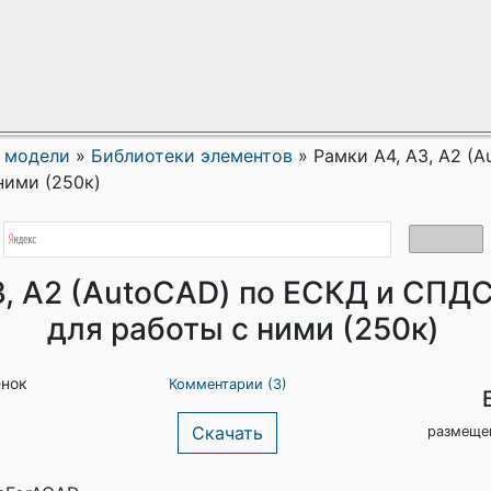
 модели
»
Библиотеки элементов
»
Рамки А4, А3, А2 (
ними (250к)
3, А2 (AutoCAD) по ЕСКД и СПД
для работы с ними (250к)
енок
Комментарии (3)
Скачать
размеще