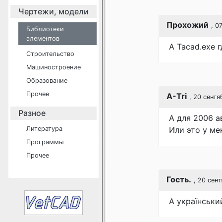
Чертежи, модели
Прохожий
, 0
Библиотеки
элементов
А Tacad.exe г
Строительство
Машиностроение
Образование
Прочее
A-Tri
, 20 сентя
Разное
A для 2006 а
Литература
Или это у ме
Программы
Прочее
Гость.
, 20 сен
А українськи