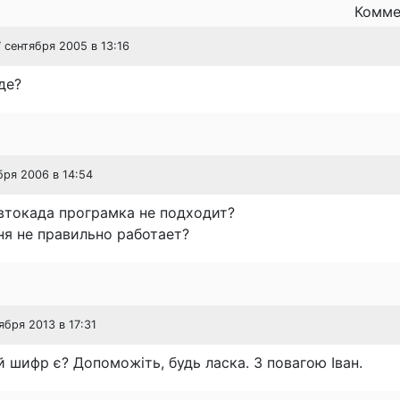
Комме
7 сентября 2005 в 13:16
де?
бря 2006 в 14:54
втокада програмка не подходит?
ня не правильно работает?
тября 2013 в 17:31
й шифр є? Допоможіть, будь ласка. З повагою Іван.