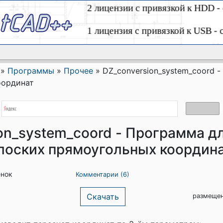
»
Программы
»
Прочее
»
DZ_conversion_system_coord 
оординат
on_system_coord - Программа д
лоских прямоугольных координ
енок
Комментарии (6)
Скачать
размещен