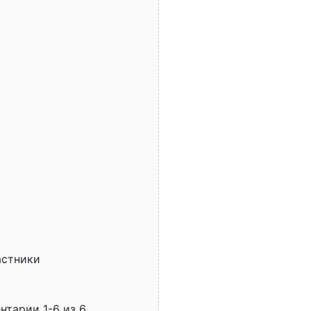
астники
нтарии 1-6 из 6