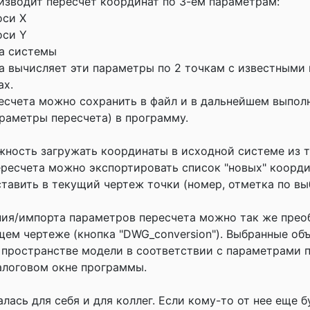
зводит пересчет координат по 3-ём параметрам:
оси X
оси Y
та системы
 вычисляет эти параметры по 2 точкам с известными
ах.
счета можно сохранить в файл и в дальнейшем выпол
араметры пересчета) в программу.
ность загружать координаты в исходной системе из 
ересчета можно экспортировать список "новых" коорди
вставить в текущий чертеж точки (номер, отметка по вы
ия/импорта параметров пересчета можно так же прео
щем чертеже (кнопка "DWG_conversion"). Выбранные об
 пространстве модели в соответствии с параметрами 
алоговом окне программы.
ась для себя и для коллег. Если кому-то от нее еще б