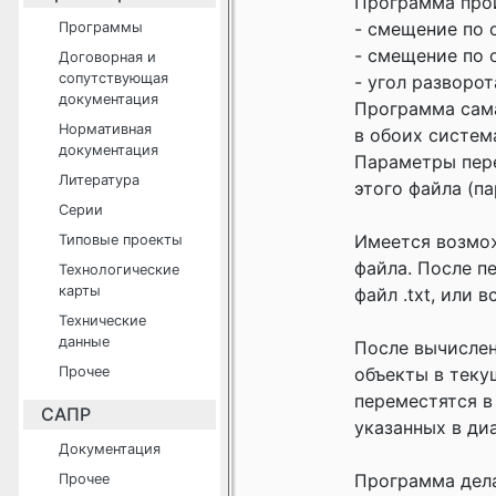
Программа прои
- смещение по 
Программы
- смещение по 
Договорная и
сопутствующая
- угол разворо
документация
Программа сама
Нормативная
в обоих систем
документация
Параметры пере
Литература
этого файла (п
Серии
Имеется возмож
Типовые проекты
файла. После п
Технологические
карты
файл .txt, или 
Технические
данные
После вычислен
Прочее
объекты в теку
переместятся в
САПР
указанных в ди
Документация
Программа делал
Прочее