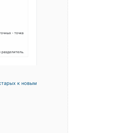
очных - точка
 разделитель.
старых к новым