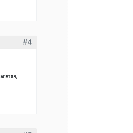
#4
апятая,