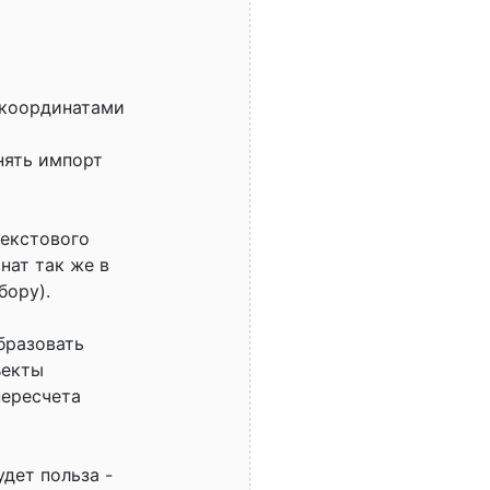
 координатами
нять импорт
текстового
нат так же в
бору).
бразовать
ъекты
пересчета
удет польза -