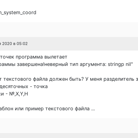
n_system_coord
я 2020 в 05:02
 точек программа вылетает
раммы завершена!неверный тип аргумента: stringp nil"
 текстового файла должен быть? У меня разделитель з
десяточных - точка
и - №,Х,Y,H
блон или пример текстового файла ...