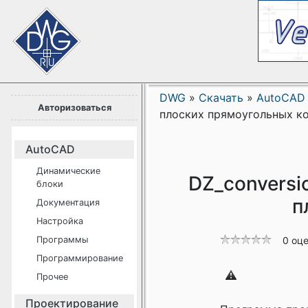
DWG
»
Скачать
»
AutoCAD
Авторизоваться
плоских прямоугольных к
AutoCAD
Динамические
DZ_conversi
блоки
п
Документация
Настройка
Программы
0 оц
Программирование
Прочее
Проектирование