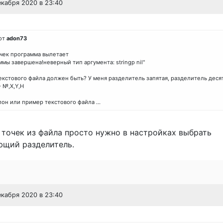
екабря 2020 в 23:40
от
adon73
чек программа вылетает
мы завершена!неверный тип аргумента: stringp nil"
екстового файла должен быть? У меня разделитель запятая, разделитель десят
 №,Х,Y,H
он или пример текстового файла ...
точек из файла просто нужно в настройках выбрать
ющий разделитель.
екабря 2020 в 23:40