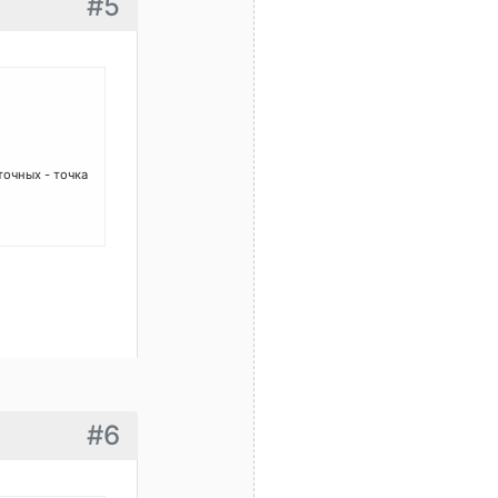
#5
очных - точка
#6