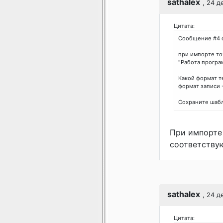
sathalex
, 24 д
Цитата:
Сообщение #4 
при импорте то
"Работа програм
Какой формат т
формат записи -
Сохраните шабл
При импорте 
соответству
sathalex
, 24 д
Цитата: