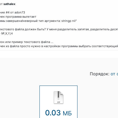
от
sathalex
ие #4 от adon73
чек программа вылетает
мы завершена!неверный тип аргумента: stringp nil"
екстового файла должен быть? У меня разделитель запятая, разделитель десят
 №,Х,Y,H
он или пример текстового файла ...
чек из файла просто нужно в настройках программы выбрать соответствующий
Порядок:
от 
0.03
МБ