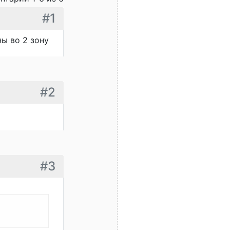
#1
ны во 2 зону
#2
#3