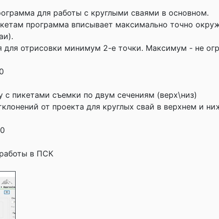
рограмма для работы с круглыми сваями в основном.
икетам программа вписывает максимально точно окру
аи).
 для отрисовки минимум 2-е точки. Максимум - не огр
20
зу с пикетами съемки по двум сечениям (верх\низ)
тклонений от проекта для круглых свай в верхнем и ни
20
работы в ПСК