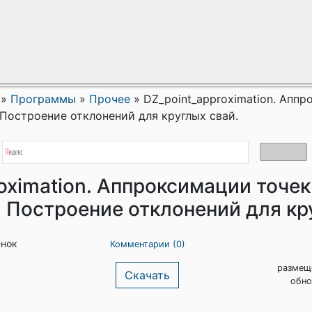
»
Программы
»
Прочее
»
DZ_point_approximation. Апп
Построение отклонений для круглых свай.
oximation. Аппроксимации точе
. Построение отклонений для кр
енок
Комментарии (0)
размещ
Скачать
обно