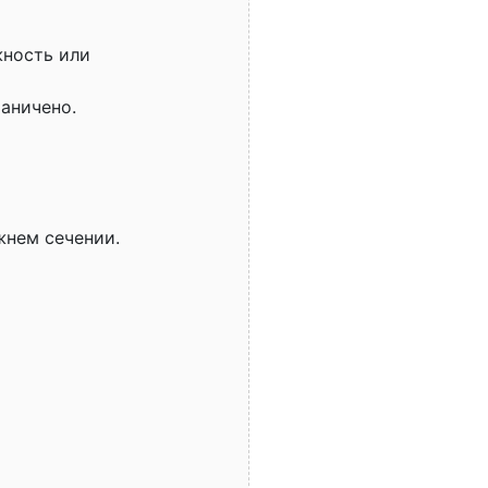
жность или
аничено.
жнем сечении.