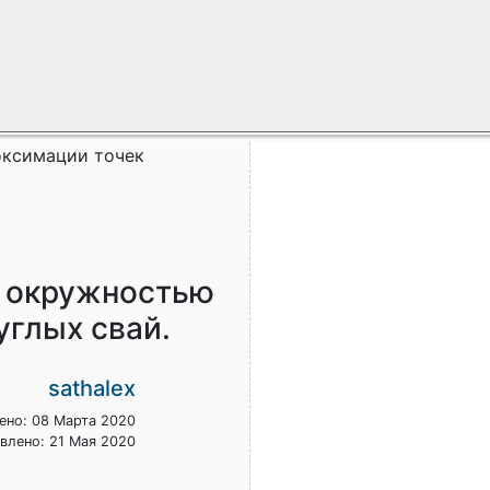
роксимации точек
к окружностью
углых свай.
sathalex
ено: 08 Марта 2020
влено: 21 Мая 2020