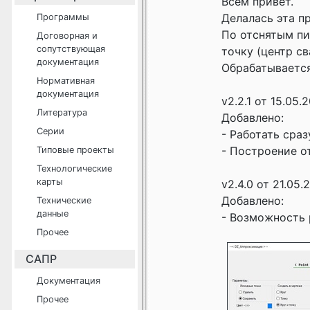
Всем привет.
Делалась эта п
Программы
По отснятым п
Договорная и
сопутствующая
точку (центр св
документация
Обрабатывается
Нормативная
документация
v2.2.1 от 15.05.
Литература
Добавлено:
Серии
- Работать сра
- Построение о
Типовые проекты
Технологические
карты
v2.4.0 от 21.05.
Добавлено:
Технические
данные
- Возможность 
Прочее
САПР
Документация
Прочее