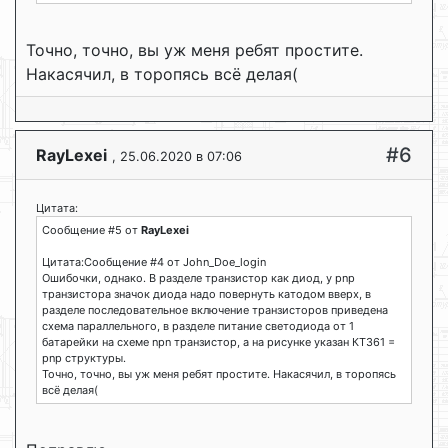
Точно, точно, вы уж меня ребят простите.
Накасячил, в торопясь всё делая(
#6
RayLexei
, 25.06.2020 в 07:06
Цитата:
Сообщение #5 от
RayLexei
Цитата:Сообщение #4 от John_Doe_login
Ошибочки, однако. В разделе транзистор как диод, у pnp
транзистора значок диода надо повернуть катодом вверх, в
разделе последовательное включение транзисторов приведена
схема параллельного, в разделе питание светодиода от 1
батарейки на схеме npn транзистор, а на рисунке указан КТ361 =
pnp структуры.
Точно, точно, вы уж меня ребят простите. Накасячил, в торопясь
всё делая(