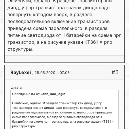
Ошибочки, однако. В разделе транзистор как
диод, у pnp транзистора значок диода надо
повернуть катодом вверх, в разделе
последовательное включение транзисторов
приведена схема параллельного, в разделе
питание светодиода от 1 батарейки на схеме npn
транзистор, а на рисунке указан КТ361 = pnp
структуры.
#5
RayLexei
, 25.05.2020 в 07:05
Цитата:
Сообщение #4 от
John_Doe_login
Ошибочки, однако. В разделе транзистор как диод, у pnp
транзистора значок диода надо повернуть катодом вверх, в
разделе последовательное включение транзисторов приведена
схема параллельного, в разделе питание светодиода от 1
батарейки на схеме npn транзистор, а на рисунке указан КТ361 =
pnp структуры.