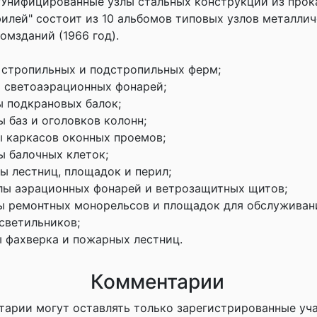
"Унифицированные узлы стальных конструкций из прок
илей" состоит из 10 альбомов типовых узлов металли
омзданий (1966 год).
ы стропильных и подстропильных ферм;
лы светоаэрационных фонарей;
лы подкрановых балок;
ы баз и оголовков колонн;
ы каркасов оконных проемов;
ы балочных клеток;
лы лестниц, площадок и перил;
Узлы аэрационных фонарей и ветрозащитных щитов;
лы ремонтных монорельсов и площадок для обслуживан
светильников;
ы фахверка и пожарных лестниц.
Комментарии
тарии могут оставлять только зарегистрированные уч