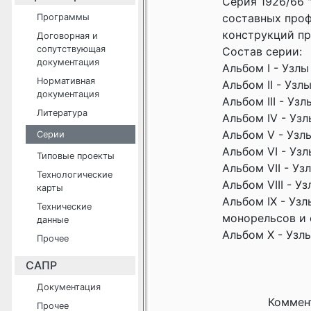
Серия 1926/66 
составных проф
Программы
конструкций пр
Договорная и
сопутствующая
Состав серии:
документация
Альбом I - Узл
Нормативная
Альбом II - Уз
документация
Альбом III - Уз
Литература
Альбом IV - Узл
Альбом V - Узл
Серии
Альбом VI - Узл
Типовые проекты
Альбом VII - Уз
Технологические
Альбом VIII - 
карты
Альбом IX - Уз
Технические
монорельсов и 
данные
Альбом X - Узл
Прочее
САПР
Документация
Коммен
Прочее