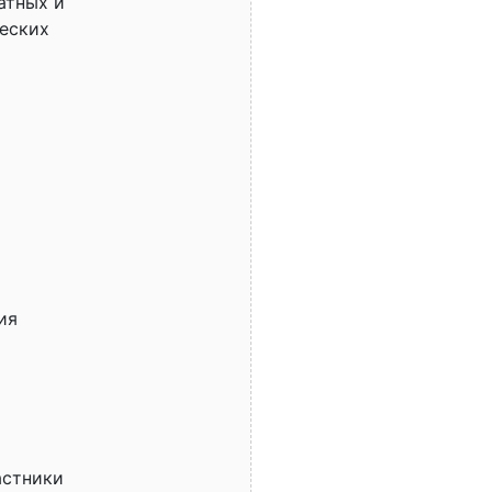
атных и
ческих
ия
астники