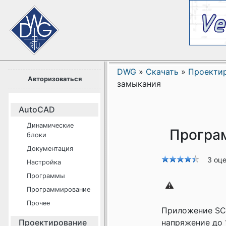
DWG
»
Скачать
»
Проекти
Авторизоваться
замыкания
AutoCAD
Динамические
Програм
блоки
Документация
3 оц
Настройка
Программы
Программирование
Прочее
Приложение SCC
Проектирование
напряжение до 