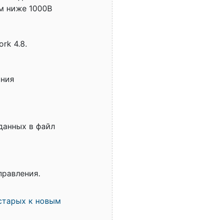
ем ниже 1000В
rk 4.8.
ания
данных в файл
правления.
старых к новым