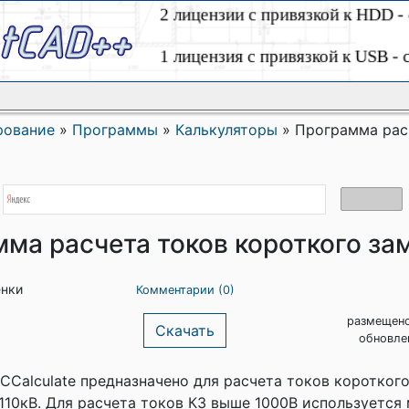
рование
»
Программы
»
Калькуляторы
»
Программа рас
ма расчета токов короткого за
енки
Комментарии (0)
размещено
Скачать
обновле
Calculate предназначено для расчета токов коротког
110кВ. Для расчета токов КЗ выше 1000В используется