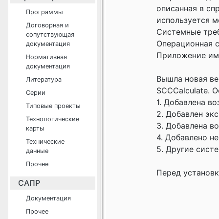
описанная в сп
Программы
используется м
Договорная и
Системные тре
сопутствующая
Операционная с
документация
Приложение име
Нормативная
документация
Вышла новая ве
Литература
SCCCalculate. 
Серии
1. Добавлена в
Типовые проекты
2. Добавлен эк
Технологические
3. Добавлена в
карты
4. Добавлено н
Технические
5. Другие сист
данные
Прочее
Перед установк
САПР
Документация
Прочее