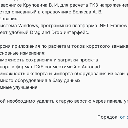
равочнике Круповича В. И, для расчета ТКЗ напряжени
етод описанный в справочнике Беляева А. В.
бования:
истема Windows, программная платформа .NET Framewo
ет удобный Drag and Drop интерфейс.
рсия приложения по расчетам токов короткого замык
Основные изменения:
озможность сохранения и загрузки проекта
спорт в формат DXF совместимый с Autocad.
озможность экспорта и импорта оборудования из базы 
емного оборудования в базу данных
емные улучшения.
ой необходимо удалить старую версию через панель у
Порядок:
от 