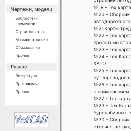
строений авто
№18 - Тех карт
Чертежи, модели
№20 – Сборник 
Библиотеки
автодорожного
элементов
№21.Карты труд
Строительство
№22 - Тех карт
Машиностроение
пролетные стро
Образование
№23 - Тех карт
Прочее
№24 - Тех Карт
КАТО
Разное
№25 - Тех карт
Литература
путепроводов с
Программы
№26 - Тех карт
с применением
Прочее
№27 - Тех карт
№29 – Тех Карт
буронабивных с
№30 – Сборник 
стоечно-эстака