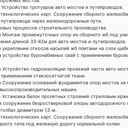
дорожных мостов.
а Устройство тротуаров авто мостов и путепроводов.
технологических карт. Сооружение сборного железоб
 путепровода через железнодорожные пути.
овых процессов строительного производства
а Монтаж промежуточных опор из сборного жб под ун
ения длиной 33-42м для авто мостов и путепроводов.
а укрепление откосов насыпей жб плитами на слое щебн
а устройство буронабивных свай с применением буров
а Устройство гидроизоляции проезжей части авто мос
 применением стеклосетчатой ткани.
а Сооружение оснований фундаментов опор мостов на 
 высокопроизводительных машин.
а Установка балок пролетных строений стреловым кран
а сооружение безростверковой опоры автодорожного 
толбах диаметром 1,5 м.
технологических карт. Сооружение сборного железоб
дного типа под железную дорогу нормальной колеи.