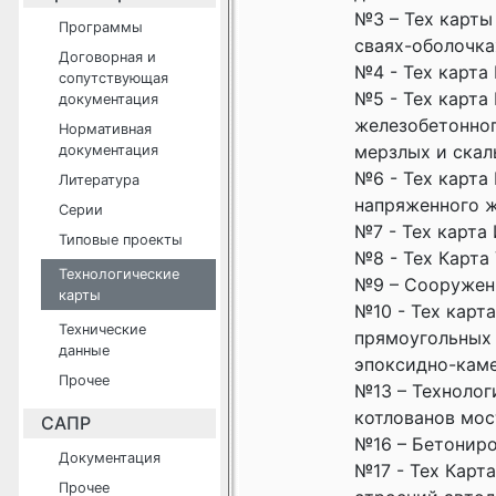
№3 – Тех карты
Программы
сваях-оболочка
Договорная и
№4 - Тех карта
сопутствующая
№5 - Тех карта
документация
железобетонног
Нормативная
мерзлых и скал
документация
№6 - Тех карта
Литература
напряженного 
Серии
№7 - Тех карта
Типовые проекты
№8 - Тех Карта
Технологические
№9 – Сооружени
карты
№10 - Тех карт
Технические
прямоугольных 
данные
эпоксидно-каме
Прочее
№13 – Технолог
котлованов мос
САПР
№16 – Бетониро
Документация
№17 - Тех Карт
Прочее