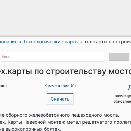
рование
»
Технологические карты
»
тех.карты по строи
ех.карты по строительству мост
енка
Комментарии (0)
размеще
Скачать
обновлен
е сборного железобетонного пешеходного моста.
ех. Карты Навесной монтаж метал решетчатого пролет
 на высокопрочных болтах.