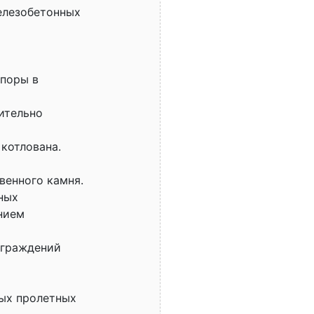
елезобетонных
опоры в
ительно
котлована.
венного камня.
ных
нием
ограждений
ных пролетных