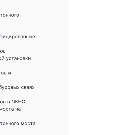
етонного
ифицированные
я.
ой установки
тов и
буровых сваях
ов в ОКНО.
моста на
етонного моста