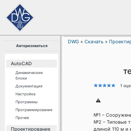
DWG
»
Скачать
»
Проекти
Авторизоваться
AutoCAD
т
Динамические
блоки
1 оц
Документация
Настройка
Программы
Программирование
№1 – Сооружени
Прочее
№2 – Типовые т
Проектирование
длиной 110 м и