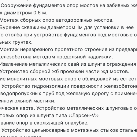
 Сооружение фундаментов опор мостов на забивных ж
х диаметром 0,6 м.
 Монтаж сборных опор автодорожных мостов.
 Бурение скважины диаметром 1м для установки в нее
о столба при устройстве фундаментов под мостовые 
ьных грунтах.
 Монтаж неразрезного пролетного строения из предвар
железобетона методом продольной надвижки.
 Извлечение металлических свай из шпунта ограждения 
 Устройство сборной жб проезжей части жд мостов.
е монолитных мостовых опор с облицовкой из естест
а Устройство гидроизоляции поверхности железобетон
водопропускных труб под железную дорогу с примене
нноугольной мастики.
ическая карта. Устройство металлических шпунтовых 
товых опор из шпунта типа ‹‹Ларсен-V››
вание опор в скользящей опалубке.
а Устройство цельносварных монтажных стыков сталь