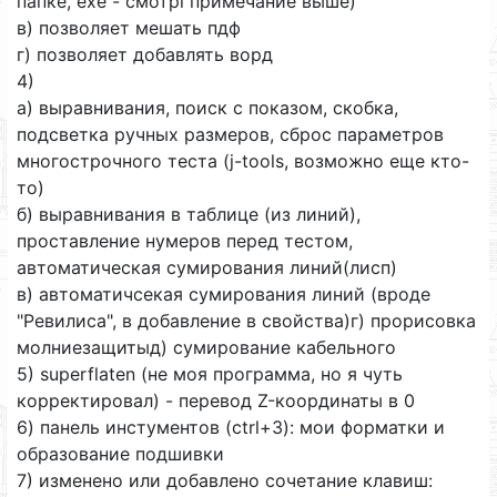
папке, ехе - смотрі примечание выше)
в) позволяет мешать пдф
г) позволяет добавлять ворд
4)
а) выравнивания, поиск с показом, скобка,
подсветка ручных размеров, сброс параметров
многострочного теста (j-tools, возможно еще кто-
то)
б) выравнивания в таблице (из линий),
проставление нумеров перед тестом,
автоматическая сумирования линий(лисп)
в) автоматичсекая сумирования линий (вроде
"Ревилиса", в добавление в свойства)г) прорисовка
молниезащитыд) сумирование кабельного
5) superflaten (не моя программа, но я чуть
корректировал) - перевод Z-координаты в 0
6) панель инстументов (ctrl+3): мои форматки и
образование подшивки
7) изменено или добавлено сочетание клавиш: