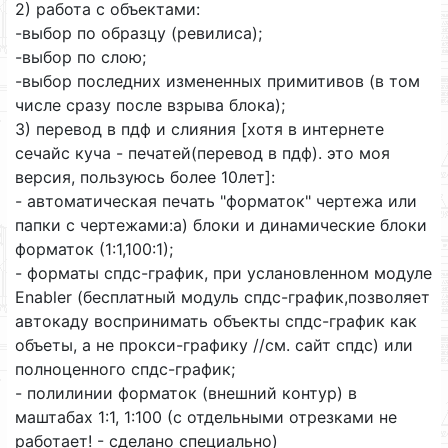
2) работа с объектами:
-выбор по образцу (ревилиса);
-выбор по слою;
-выбор последних измененных примитивов (в том
числе сразу после взрыва блока);
3) перевод в пдф и слияния [хотя в интернете
сечайс куча - печатей(перевод в пдф). это моя
версия, пользуюсь более 10лет]:
- автоматическая печать "форматок" чертежа или
папки с чертежами:а) блоки и динамические блоки
форматок (1:1,100:1);
- форматы спдс-график, при услановленном модуле
Enabler (бесплатный модуль спдс-график,позволяет
автокаду воспринимать объекты спдс-график как
объеты, а не прокси-графику //см. сайт спдс) или
полноценного спдс-график;
- полилинии форматок (внешний контур) в
маштабах 1:1, 1:100 (c отдельными отрезками не
работает! - сделано специально)