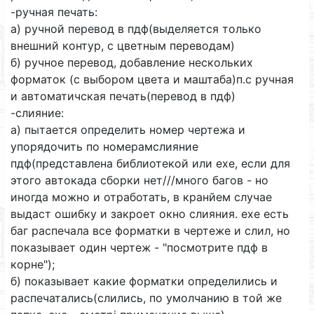
-ручная печать:
а) ручной перевод в пдф(выделяется только
внешний контур, с цветным переводам)
б) ручное перевод, добавление нескольких
форматок (с выбором цвета и маштаба)п.с ручная
и автоматичская печать(перевод в пдф)
-слияние:
а) пытается определить номер чертежа и
упорядочить по номерамслияние
пдф(представлена библиотекой или ехе, если для
этого автокада сборки нет///много багов - но
иногда можно и отработать, в кранйем случае
выдаст ошибку и закроет окно слияния. ехе есть
баг распечала все форматки в чертеже и слил, но
показывает один чертеж - "посмотрите пдф в
корне");
б) показывает какие форматки определились и
распечатались(слились, по умолчанию в той же