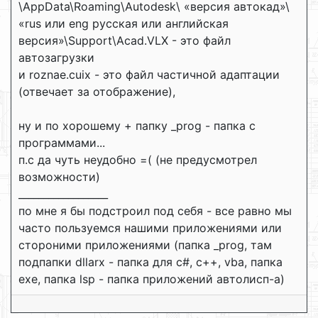
\AppData\Roaming\Autodesk\ «версия автокад»\
«rus или eng русская или английская
версия»\Support\Acad.VLX - это файл
автозагрузки
и roznae.cuix - это файл частичной адаптации
(отвечает за отображение),
ну и по хорошему + папку _prog - папка с
программами...
п.с да чуть неудобно =( (не предусмотрел
возможности)
__________________
по мне я бы подстроил под себя - все равно мы
часто пользуемся нашими приложениями или
стороними приложениями (папка _prog, там
подпапки dllarx - папка для c#, с++, vba, папка
exe, папка lsp - папка приложений автолисп-а)