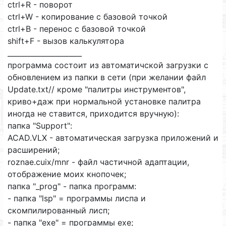
ctrl+R - поворот
ctrl+W - копирование с базовой точкой
ctrl+B - перенос с базовой точкой
shift+F - вызов калькулятора
_____________________
программа состоит из автоматичской загрузки с
обновлением из папки в сети (при желании файл
Update.txt// кроме "палитры инструментов",
криво+даж при нормальной установке палитра
иногда не ставится, приходится вручную):
папка "Support":
ACAD.VLX - автоматическая загрузка приложений и
расширений;
roznae.cuix/mnr - файл частичной адаптации,
отображение моих кнопочек;
папка "_prog" - папка программ:
- папка "lsp" = программы лиспа и
скомпилированный лисп;
- папка "ехе" = программы ехе;