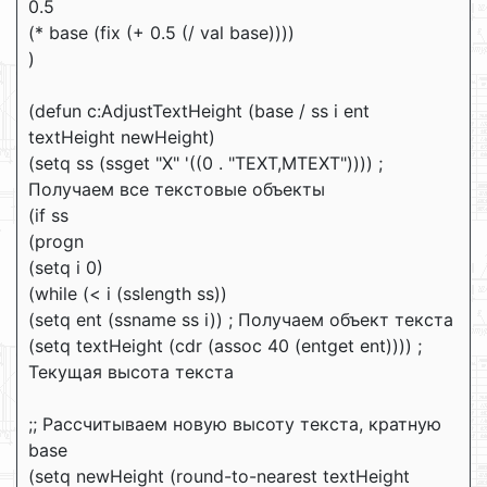
0.5
(* base (fix (+ 0.5 (/ val base))))
)
(defun c:AdjustTextHeight (base / ss i ent
textHeight newHeight)
(setq ss (ssget "X" '((0 . "TEXT,MTEXT")))) ;
Получаем все текстовые объекты
(if ss
(progn
(setq i 0)
(while (< i (sslength ss))
(setq ent (ssname ss i)) ; Получаем объект текста
(setq textHeight (cdr (assoc 40 (entget ent)))) ;
Текущая высота текста
;; Рассчитываем новую высоту текста, кратную
base
(setq newHeight (round-to-nearest textHeight