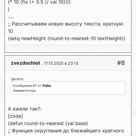
(* 10 (fix (+ 0.5 (/ val 10))))
)
.....
;; Рассчитываем новую высоту текста, кратную
10
(setq newHeight (round-to-nearest-10 textHeight))
#8
zvezdochiot
, 17.13.2025 в 23:13
Цитата:
Сообщение #7 от
Palka
Замените код
А ежели так?:
[code]
(defun round-to-nearest (val base)
;; Функция округления до ближайшего кратного