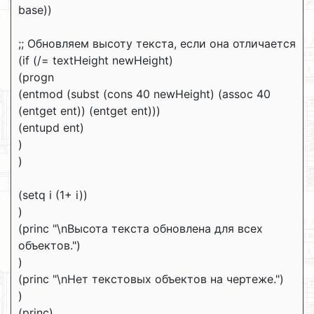
base))
;; Обновляем высоту текста, если она отличается
(if (/= textHeight newHeight)
(progn
(entmod (subst (cons 40 newHeight) (assoc 40
(entget ent)) (entget ent)))
(entupd ent)
)
)
(setq i (1+ i))
)
(princ "\nВысота текста обновлена для всех
объектов.")
)
(princ "\nНет текстовых объектов на чертеже.")
)
(princ)