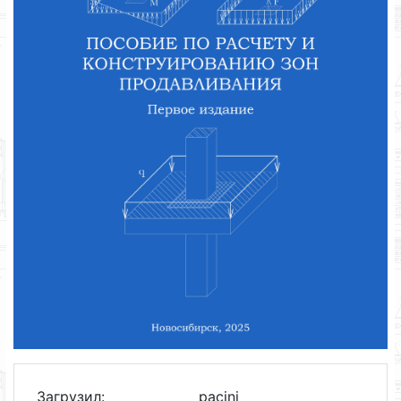
Загрузил:
pacini