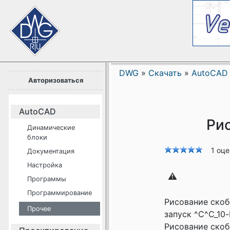
DWG
»
Скачать
»
AutoCAD
Авторизоваться
AutoCAD
Рис
Динамические
блоки
1 оц
Документация
Настройка
Программы
Программирование
Рисование скоб
Прочее
запуск ^C^C_10-
Рисование скоб