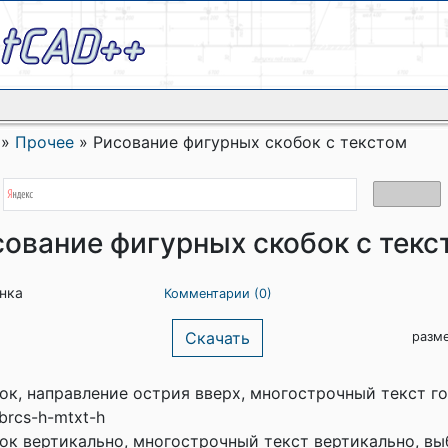
»
Прочее
»
Рисование фигурных скобок с текстом
ование фигурных скобок с текс
енка
Комментарии (0)
Скачать
разм
ок, направление острия вверх, многострочный текст г
brcs-h-mtxt-h
ок вертикально, многострочный текст вертикально, вы