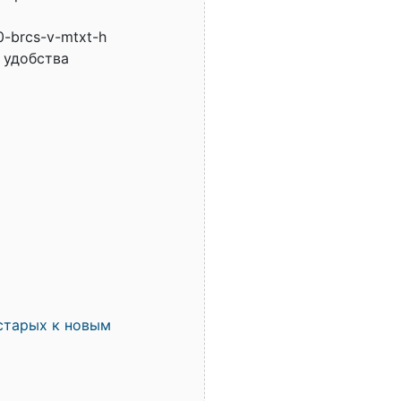
0-brcs-v-mtxt-h
 удобства
старых к новым