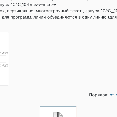
пуск ^C^C_10-brcs-v-mtxt-v
к, вертикально, многострочный текст , запуск ^C^C__1
 для программ, линии объединяются в одну линию (для
Порядок:
от 