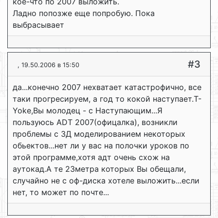
кое-что по 2007 выложить.
Ладно попозже еще попробую. Пока
выбрасывает
#3
, 19.50.2006 в 15:50
да...конечно 2007 нехватает катастрофично, все
таки прогресируем, а год то кокой наступает.T-
Yoke,Вы молодец - с Наступающим...Я
пользуюсь ADT 2007(офицалка), возникли
проблемы с 3Д моделированием некоторых
обьектов...нет ли у вас на полочки уроков по
этой программе,хотя адт очень схож на
аутокад.А те 23метра которых Вы обещали,
случайно не с оф-диска хотеле выложить...если
нет, то может по почте...