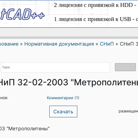
рование
»
Нормативная документация
»
СНиП
»
СНиП 3
НиП 32-02-2003 "Метрополитен
енок
Комментарии (1)
Скачать
размещен
03 "Метрополитены"