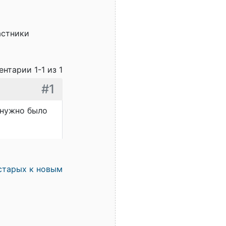
астники
нтарии 1-1 из 1
#1
 нужно было
старых к новым