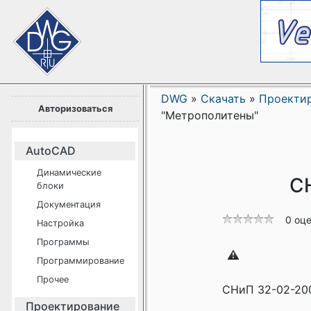
DWG
»
Скачать
»
Проекти
Авторизоваться
"Метрополитены"
AutoCAD
Динамические
С
блоки
Документация
0 оц
Настройка
Программы
Программирование
Прочее
СНиП 32-02-20
Проектирование