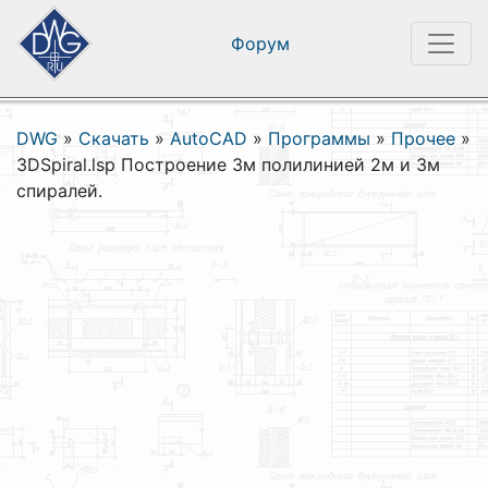
Форум
DWG
»
Скачать
»
AutoCAD
»
Программы
»
Прочее
»
3DSpiral.lsp Построение 3м полилинией 2м и 3м
спиралей.