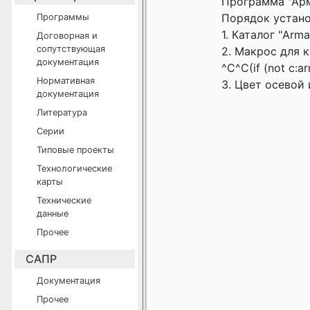
Программа "Арм
Порядок устано
Программы
1. Каталог "Arm
Договорная и
сопутствующая
2. Макрос для к
документация
^C^С(if (not c:a
Нормативная
3. Цвет осевой
документация
Литература
Серии
Типовые проекты
Технологические
карты
Технические
данные
Прочее
САПР
Документация
Прочее