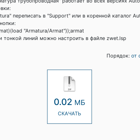
атура трубопроводная" работает во всех версиях Auto
вки:
atura" переписать в "Support" или в коренной каталог Au
нопки:
rmat)(load "Armatura/Armat"));armat
 и тонкой линий можно настроить в файле zwet.lsp
Порядок:
от 
0.02
МБ
СКАЧАТЬ