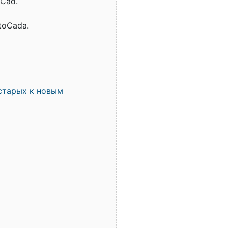
Cad.
toCada.
старых к новым