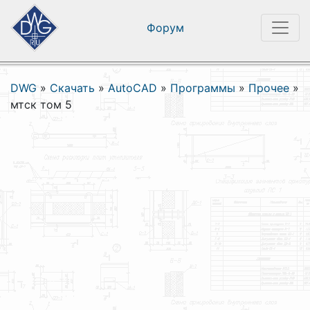
Форум
DWG
»
Скачать
»
AutoCAD
»
Программы
»
Прочее
»
мтск том 5