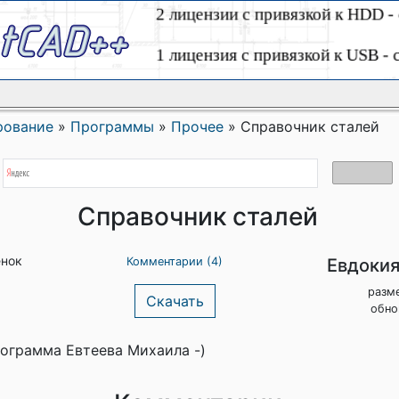
рование
»
Программы
»
Прочее
»
Справочник сталей
Справочник сталей
енок
Евдокия
Комментарии (4)
разм
Скачать
обно
ограмма Евтеева Михаила -)