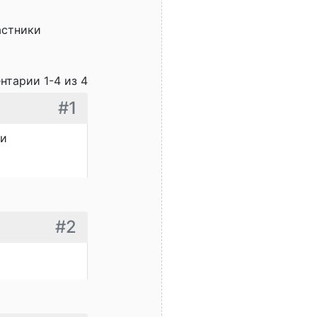
астники
нтарии 1-4 из 4
#1
 и
#2