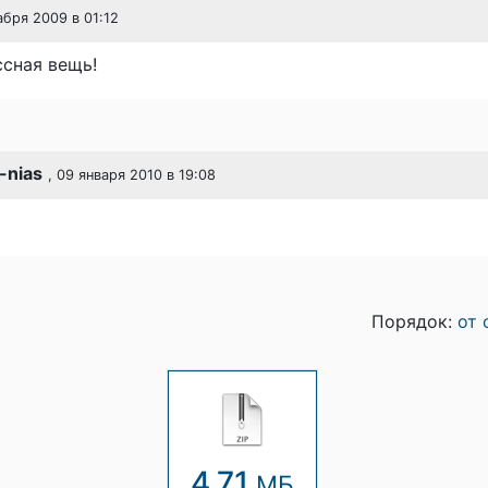
абря 2009 в 01:12
ссная вещь!
-nias
, 09 января 2010 в 19:08
Порядок:
от 
4.71
МБ