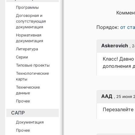
Программы
Коммен
Договорная и
сопутствующая
Порядок:
от ст
документация
Нормативная
документация
Askerovich
, 
Литература
Серии
Класс! Давно
Типовые проекты
дополнения 
Технологические
карты
Технические
данные
ААД
, 25 июня 
Прочее
Перезалейте
САПР
Документация
Прочее