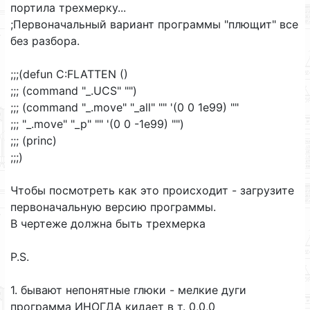
портила трехмерку...
;Первоначальный вариант программы "плющит" все
без разбора.
;;;(defun C:FLATTEN ()
;;; (command "_.UCS" "")
;;; (command "_.move" "_all" "" '(0 0 1e99) ""
;;; "_.move" "_p" "" '(0 0 -1e99) "")
;;; (princ)
;;;)
Чтобы посмотреть как это происходит - загрузите
первоначальную версию программы.
В чертеже должна быть трехмерка
P.S.
1. бывают непонятные глюки - мелкие дуги
программа ИНОГДА кидает в т. 0,0,0