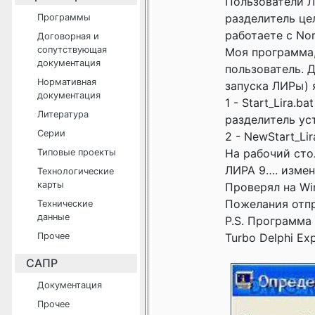
Пользователи Л
разделитель це
Программы
работаете с No
Договорная и
сопутствующая
Моя программа, 
документация
пользователь. 
Нормативная
запуска ЛИРы) 
документация
1 - Start_Lira.
Литература
разделитель ус
Серии
2 - NewStart_Li
На рабочий сто
Типовые проекты
ЛИРА 9…. измен
Технологические
карты
Проверял на Wi
Пожелания отпр
Технические
данные
P.S. Программа
Прочее
Turbo Delphi Exp
САПР
Документация
Прочее