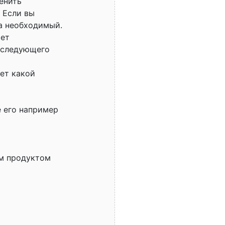
енить
. Если вы
а необходимый.
рет
оследующего
ает какой
е его например
ым продуктом