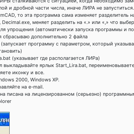
ИРЫ сталкиваются с ситуацией, когда необходимо зам
лой и дробной части числа, иначе ЛИРА не запуститься
rmCAD, то эта программа сама изменяет разделитель н
Decimal.exe, меняет разделить на «.» или «,» что выбе
Для упрощения (автоматически запуска программы и п
я сбрасываю дополнительно 2 файла
bat (запускает программу с параметром, который указыв
тановить)
ra.bat (указывает где располагается ЛИРа)
л выкладывайте ярлык Start_Lira.bat, переименовывает
яете иконку и все.
ndows 2000, Windows XP.
авляйте на e-mail.
 на писана на лицензированном (серьезно) программн
lorer