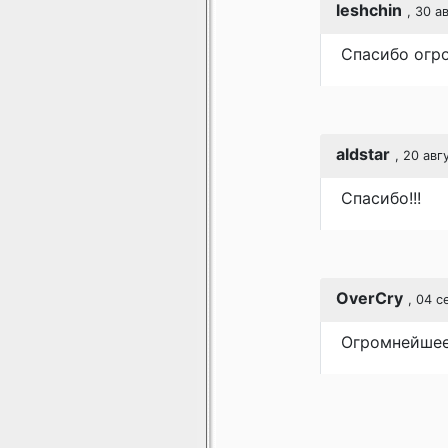
leshchin
, 30 а
Спасибо огр
aldstar
, 20 авг
Спасибо!!!
OverCry
, 04 с
Огромнейшее 