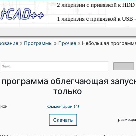
рование
»
Программы
»
Прочее
»
Небольшая программа
программа облегчающая запуск
только
енок
Комментарии (4)
Скачать
размещен