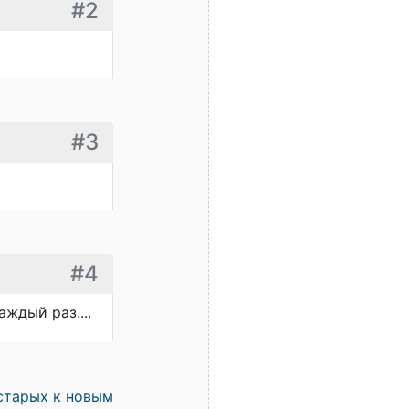
#2
#3
#4
ждый раз....
старых к новым