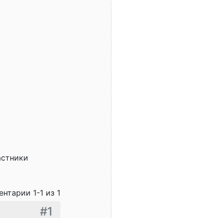
астники
нтарии 1-1 из 1
#1