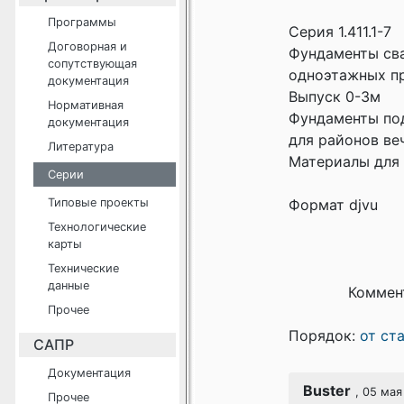
Программы
Серия 1.411.1-7
Договорная и
Фундаменты св
сопутствующая
одноэтажных пр
документация
Выпуск 0-3м
Нормативная
Фундаменты по
документация
для районов ве
Литература
Материалы для
Серии
Типовые проекты
Формат djvu
Технологические
карты
Технические
данные
Коммен
Прочее
Порядок:
от ст
САПР
Документация
Buster
, 05 мая
Прочее