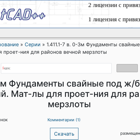
рование
»
Серии
»
1.411.1-7 в. 0-3м Фундаменты свайные
ля проет-ния для районов вечной мерзлоты
0-3м Фундаменты свайные под ж/б
ий. Мат-лы для проет-ния для р
мерзлоты
енок
Комментарии (1)
Скачать
размещен