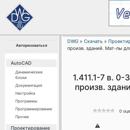
DWG
»
Скачать
»
Проекти
Авторизоваться
произв. зданий. Мат-лы д
AutoCAD
Динамические
1.411.1-7 в. 
блоки
произв. здан
Документация
Настройка
Программы
Программирование
0 оц
Прочее
Проектирование