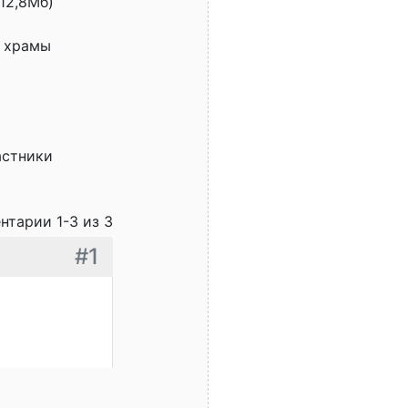
12,8Мб)
е храмы
астники
нтарии 1-3 из 3
#1