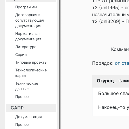
т1 - От религи
т2 (dnl1965) -
Программы
незначительны
Договорная и
сопутствующая
т3 (dnl3269) -
документация
Нормативная
документация
Литература
Коммен
Серии
Типовые проекты
Порядок:
от ст
Технологические
карты
Огурец
, 16 ян
Технические
данные
Большое спа
Прочее
Наконец-то у
САПР
Документация
Прочее