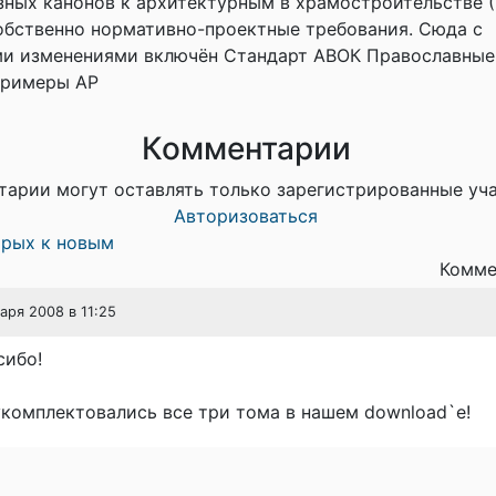
озных канонов к архитектурным в храмостроительстве (
 собственно нормативно-проектные требования. Сюда с
ми изменениями включён Стандарт АВОК Православны
 Примеры АР
Комментарии
тарии могут оставлять только зарегистрированные уч
Авторизоваться
арых к новым
Комме
варя 2008 в 11:25
сибо!
комплектовались все три тома в нашем download`е!