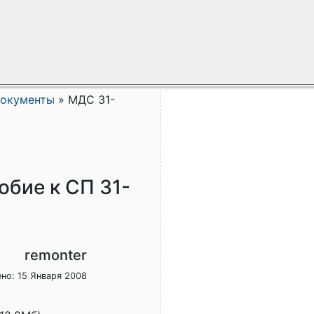
документы
»
МДС 31-
обие к СП 31-
remonter
но: 15 Января 2008