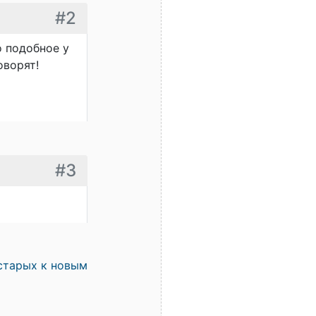
#2
о подобное у
оворят!
#3
старых к новым