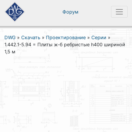
Форум
DWG
»
Скачать
»
Проектирование
»
Серии
»
1.442.1-5.94 = Плиты ж-б ребристые h400 шириной
1,5 м