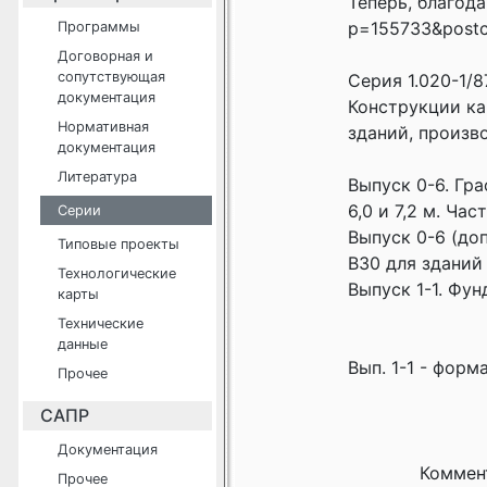
Теперь, благода
p=155733&postco
Программы
Договорная и
сопутствующая
Серия 1.020-1/8
документация
Конструкции к
Нормативная
зданий, произв
документация
Литература
Выпуск 0-6. Гр
6,0 и 7,2 м. Част
Серии
Выпуск 0-6 (до
Типовые проекты
В30 для зданий 
Технологические
Выпуск 1-1. Фу
карты
Технические
данные
Вып. 1-1 - форма
Прочее
САПР
Документация
Коммен
Прочее