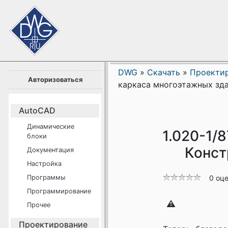
DWG
»
Скачать
»
Проекти
Авторизоваться
каркаса многоэтажных зд
AutoCAD
Динамические
1.020-1/8
блоки
Конст
Документация
Настройка
Программы
0 оц
Программирование
Прочее
Проектирование