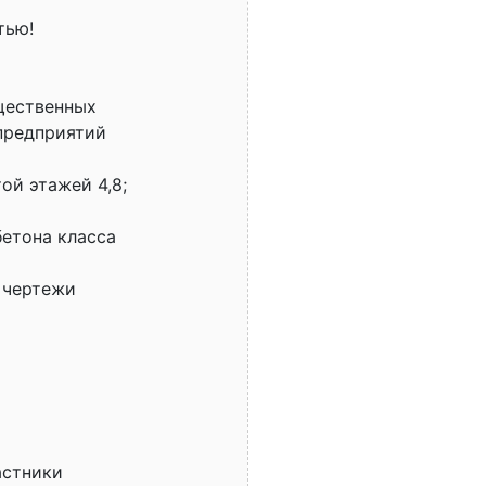
тью!
щественных
предприятий
ой этажей 4,8;
бетона класса
 чертежи
астники