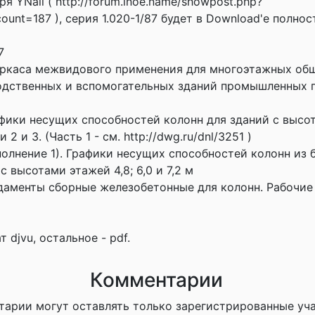
ря YNail ( http://forum.inoe.name/showpost.php?
unt=187 ), серия 1.020-1/87 будет в Download'е полнос
7
аркаса межвидового применения для многоэтажных об
одственных и вспомогательных зданий промышленных 
афики несущих способностей колонн для зданий с высот
и 2 и 3. (Часть 1 - см. http://dwg.ru/dnl/3251 )
полнение 1). Графики несущих способностей колонн из 
с высотами этажей 4,8; 6,0 и 7,2 м
ндаменты сборные железобетонные для колонн. Рабочие
т djvu, остальное - pdf.
Комментарии
тарии могут оставлять только зарегистрированные уч