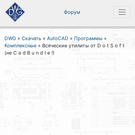
Форум
DWG
»
Скачать
»
AutoCAD
»
Программы
»
Комплексные
»
Всяческие утилиты от D o t S o f t
(не C a d B u n d l e !)