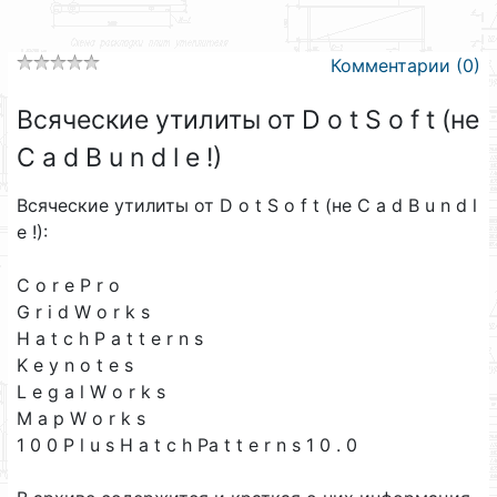
Комментарии (0)
Всяческие утилиты от D o t S o f t (не
C a d B u n d l e !)
Всяческие утилиты от D o t S o f t (не C a d B u n d l
e !):
C o r e P r o
G r i d W o r k s
H a t c h P a t t e r n s
K e y n o t e s
L e g a l W o r k s
M a p W o r k s
1 0 0 P l u s H a t c h Pa t t e r n s 1 0 . 0