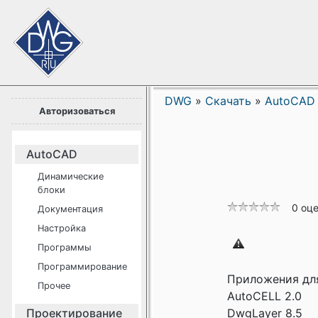
DWG
»
Скачать
»
AutoCAD
Авторизоваться
AutoCAD
Динамические
блоки
0 оц
Документация
Настройка
Программы
Программирование
Приложения для
Прочее
AutoCELL 2.0
Проектирование
DwgLayer 8.5