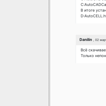
C:AutoCADCad
В итоге уста
D:AutoCELL.h
Dаnilin
, 02 мар
Всё скачивае
Только непон