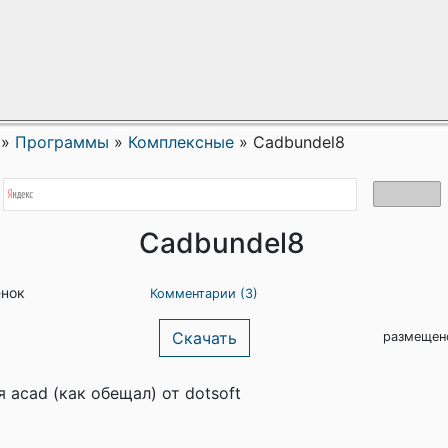
»
Программы
»
Комплексные
»
Cadbundel8
Cadbundel8
енок
Комментарии (3)
Скачать
размещен
 асаd (как обещал) от dotsoft