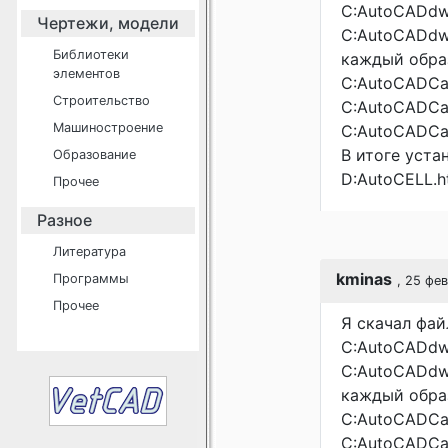
C:AutoCADdwl
Чертежи, модели
C:AutoCADdwl
Библиотеки
каждый образ
элементов
C:AutoCADCad
Строительство
C:AutoCADCa
Машиностроение
C:AutoCADCad
В итоге уста
Образование
D:AutoCELL.h
Прочее
Разное
Литература
kminas
Программы
, 25 фе
Прочее
Я скачал фай
C:AutoCADdwl
C:AutoCADdwl
каждый образ
C:AutoCADCad
C:AutoCADCa