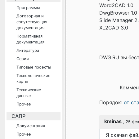
Word2CAD 1.0
Программы
DwgBrowser 1.0
Договорная и
Slide Manager 2
сопутствующая
XL2CAD 3.0
документация
Нормативная
документация
Литература
DWG.RU зы бес
Серии
Типовые проекты
Технологические
карты
Коммен
Технические
данные
Порядок:
от ст
Прочее
САПР
kminas
, 25 фе
Документация
Прочее
Я скачал фай