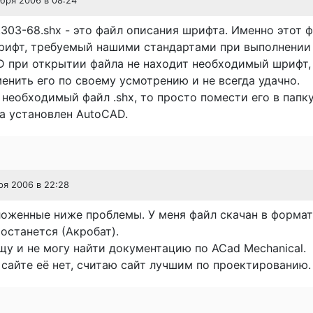
ября 2006 в 08:24
303-68.shx - это файл описания шрифта. Именно этот 
рифт, требуемый нашими стандартами при выполнении
D при открытии файла не находит необходимый шрифт,
енить его по своему усмотрению и не всегда удачно.
необходимый файл .shx, то просто помести его в папку
да установлен AutoCAD.
ря 2006 в 22:28
ложенные ниже проблемы. У меня файл скачан в форма
 останется (Акробат).
у и не могу найти документацию по ACad Mechanical.
 сайте её нет, считаю сайт лучшим по проектированию.