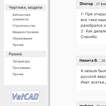
Shurup
, 27 фе
Чертежи, модели
1- При откры
Библиотеки
все таки наш
элементов
разобрался к
Строительство
2- Как делал
Машиностроение
Спасибо.
Образование
Прочее
Разное
Никита В.
, 28
Литература
Программы
А нельзя был
Прочее
русской верси
Инет всетки де
mvkarp