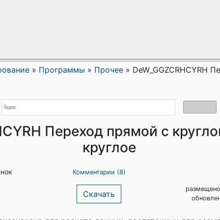
рование
»
Программы
»
Прочее
»
DeW_GGZCRHCYRH Пер
YRH Переход прямой с круглог
круглое
енок
Комментарии (8)
размещено
Скачать
обновлен