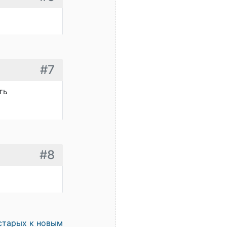
#7
ть
#8
старых к новым