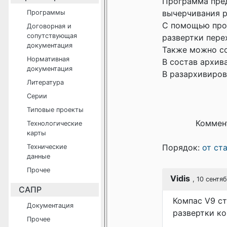
Программа пред
вычерчивания р
Программы
С помощью про
Договорная и
сопутствующая
развертки пере
документация
Также можно со
Нормативная
В состав архив
документация
В разархивиров
Литература
Серии
Типовые проекты
Коммен
Технологические
карты
Порядок:
от ст
Технические
данные
Прочее
Vidis
, 10 сентя
САПР
Компас V9 ст
Документация
развертки ко
Прочее