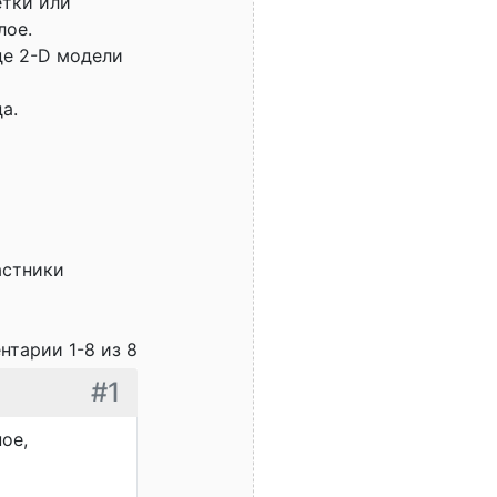
етки или
лое.
де 2-D модели
а.
астники
нтарии 1-8 из 8
#1
ое,