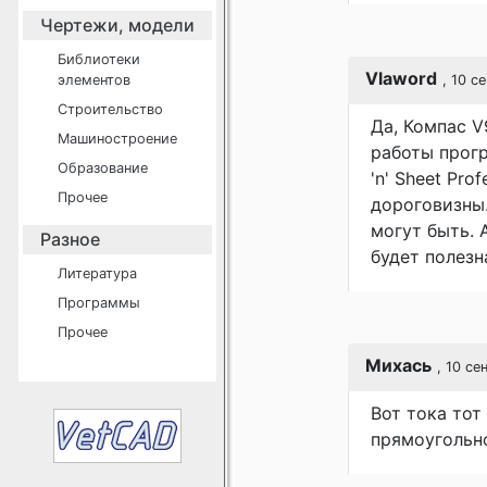
Чертежи, модели
Библиотеки
Vlaword
элементов
, 10 с
Строительство
Да, Компас V
Машиностроение
работы прогр
Образование
'n' Sheet Pro
Прочее
дороговизны.
могут быть. 
Разное
будет полезн
Литература
Программы
Прочее
Михась
, 10 се
Вот тока тот
прямоугольно