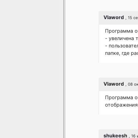
Vlaword
, 15 с
Программа об
- увеличена 
- пользовате
папке, где р
Vlaword
, 08 о
Программа об
отображения 
shukeesh
, 16