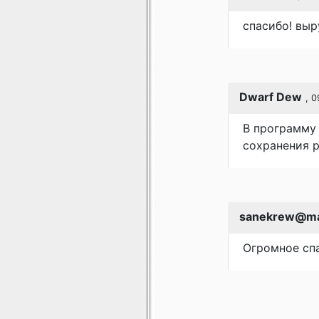
спасибо! выр
Dwarf Dew
, 
В программу 
сохранения р
sanekrew@mai
Огромное спа