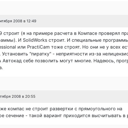
ентября 2008 в 12:49
9 строит (я на примере расчета в Компасе проверял п
аммы). И SolidWorks строит. И специальные программы
fessional или PractiCam тоже строят. Но они не у всех ес
 Установить "пиратку" - неприятности из-за нелицензи
А Автокад себе позволить могут многие. Надеюсь, про
а.
нтября 2008 в 20:55
 же компас не строит развертки с прямоугольного на
е сечение - такой вариант приходится высчитывать в 