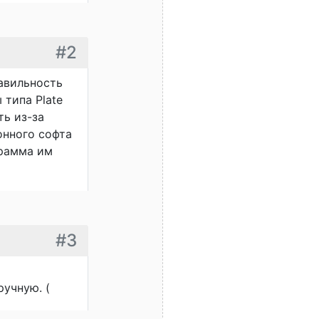
#2
равильность
 типа Plate
ть из-за
онного софта
грамма им
#3
ручную. (