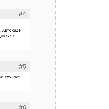
#4
в Автокаде;
ni.txt в
#5
на точность
#6