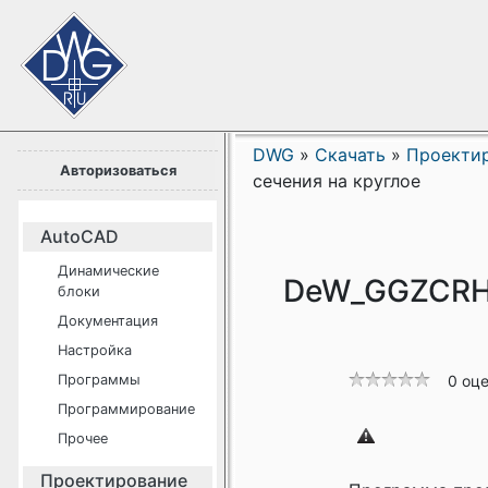
DWG
»
Скачать
»
Проекти
Авторизоваться
сечения на круглое
AutoCAD
Динамические
DeW_GGZCRHC
блоки
Документация
Настройка
Программы
0 оц
Программирование
Прочее
Проектирование