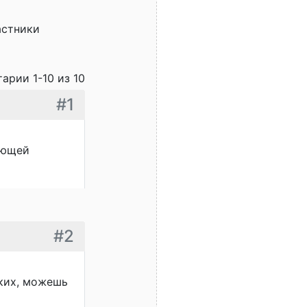
астники
арии 1-10 из 10
#1
яющей
#2
аких, можешь