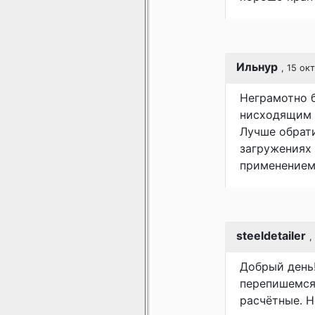
Ильнур
, 15 ок
Неграмотно б
нисходящим 
Лучше обрати
загружениях 
применением
steeldetailer
,
Добрый день!
перепишемся.
расчётные. Н