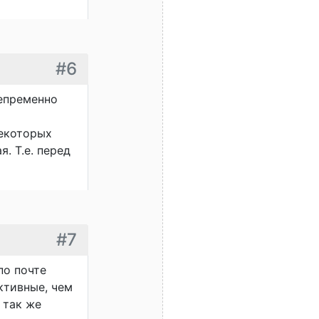
#6
непременно
некоторых
. Т.е. перед
#7
по почте
ктивные, чем
 так же