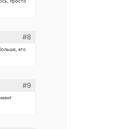
юсь, просто
#8
больше, ато
#9
омент