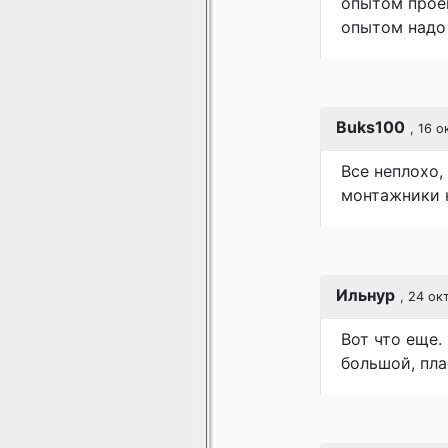
опытом прое
опытом надо 
Buks100
, 16 
Все неплохо,
монтажники 
Ильнур
, 24 ок
Вот что еще.
большой, пла