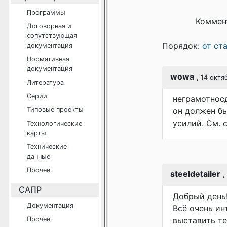
Программы
Коммен
Договорная и
сопутствующая
Порядок:
от ст
документация
Нормативная
документация
wowa
, 14 октя
Литература
Серии
неграмотнос
Типовые проекты
он должен б
усилий. См. 
Технологические
карты
Технические
данные
Прочее
steeldetailer
,
САПР
Добрый день
Документация
Всё очень ин
Прочее
выставить те