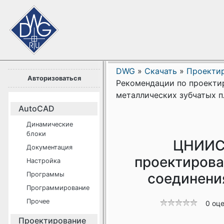
DWG
»
Скачать
»
Проекти
Авторизоваться
Рекомендации по проекти
металлических зубчатых п
AutoCAD
Динамические
блоки
ЦНИИСК
Документация
проектирова
Настройка
соединени
Программы
Программирование
Прочее
0 оц
Проектирование