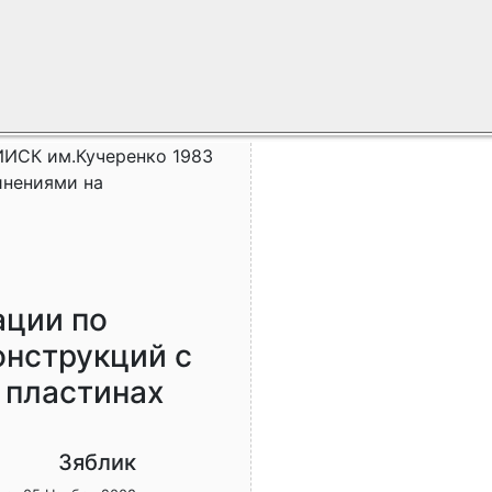
ИСК им.Кучеренко 1983
инениями на
ации по
онструкций с
 пластинах
Зяблик