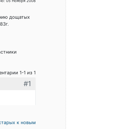
но: 05 Ноября 2008
ению дощатых
83г.
астники
нтарии 1-1 из 1
#1
старых к новым