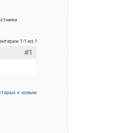
астники
нтарии 1-1 из 1
#1
старых к новым