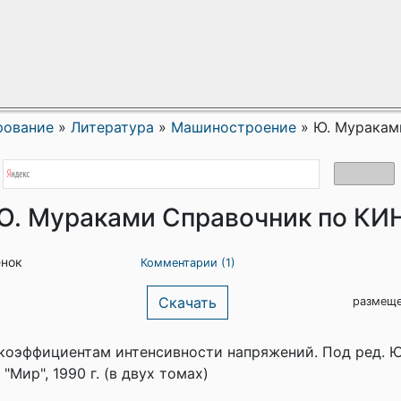
рование
»
Литература
»
Машиностроение
»
Ю. Муракам
Ю. Мураками Справочник по КИ
енок
Комментарии (1)
Скачать
размеще
коэффициентам интенсивности напряжений. Под ред. Ю
"Мир", 1990 г. (в двух томах)