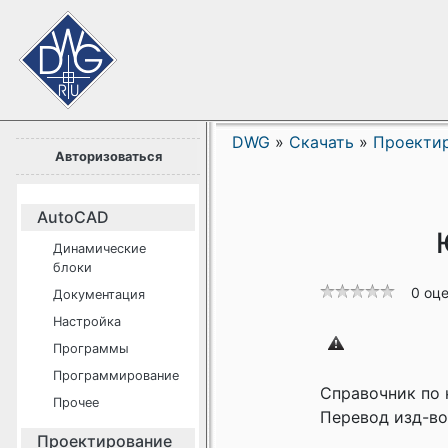
DWG
»
Скачать
»
Проекти
Авторизоваться
AutoCAD
Динамические
блоки
0 оц
Документация
Настройка
Программы
Программирование
Справочник по 
Прочее
Перевод изд-во 
Проектирование