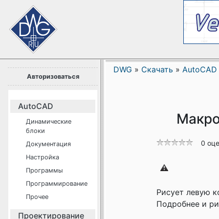
DWG
»
Скачать
»
AutoCAD
Авторизоваться
AutoCAD
Макро
Динамические
блоки
0 оц
Документация
Настройка
Программы
Программирование
Рисует левую к
Прочее
Подробнее и рис
Проектирование