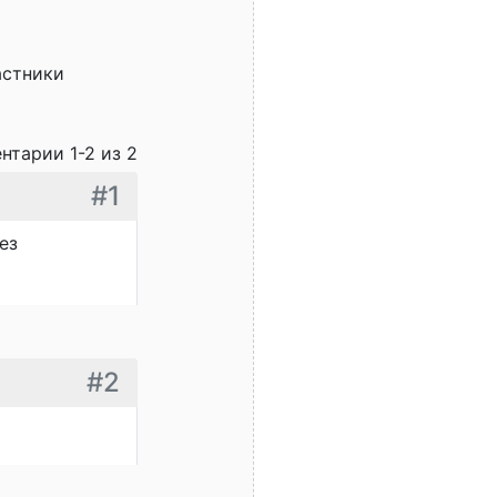
астники
нтарии 1-2 из 2
#1
ез
#2