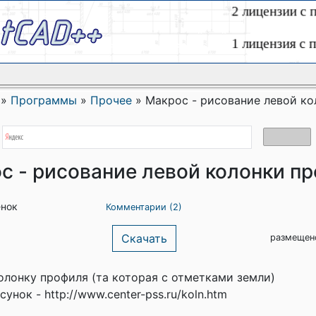
»
Программы
»
Прочее
»
Макрос - рисование левой к
с - рисование левой колонки п
енок
Комментарии (2)
Скачать
размещен
олонку профиля (та которая с отметками земли)
унок - http://www.center-pss.ru/koln.htm