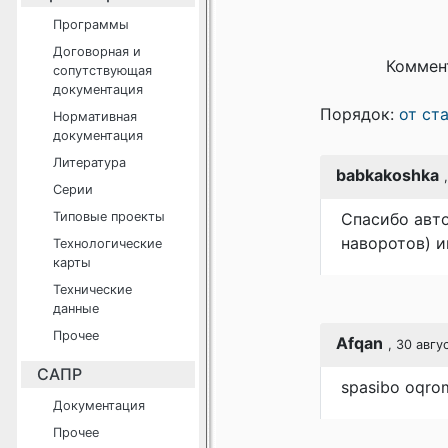
Программы
Договорная и
Коммен
сопутствующая
документация
Порядок:
от ст
Нормативная
документация
Литература
babkakoshka
Серии
Типовые проекты
Спасибо авто
наворотов) и
Технологические
карты
Технические
данные
Прочее
Afqan
, 30 авгу
САПР
spasibo oqrom
Документация
Прочее