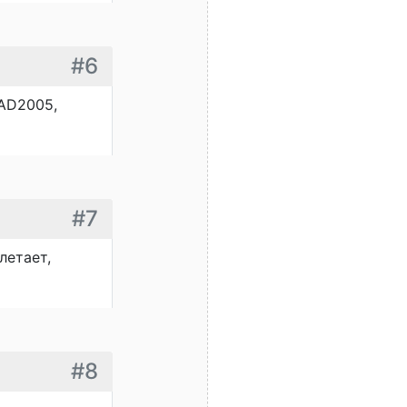
#6
AD2005,
#7
летает,
#8