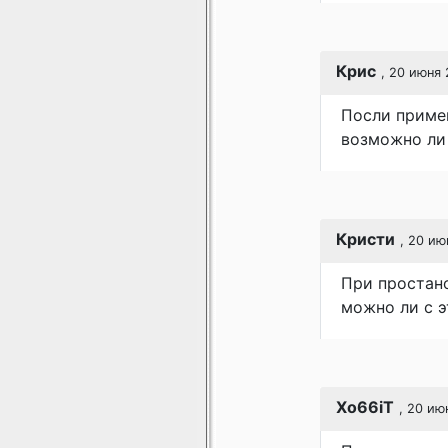
Крис
, 20 июня 
Посли приме
возможно ли 
Кристи
, 20 ию
При простан
можно ли с э
Xo66iT
, 20 ию