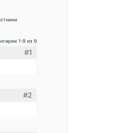
астники
нтарии 1-9 из 9
#1
#2