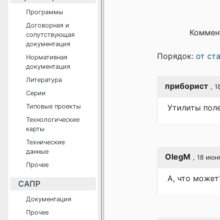
Программы
Договорная и
Коммен
сопутствующая
документация
Порядок:
от ст
Нормативная
документация
Литература
приборист
, 
Серии
Типовые проекты
Утилиты пол
Технологические
карты
Технические
данные
OlegM
, 18 июн
Прочее
А, что может
САПР
Документация
Прочее