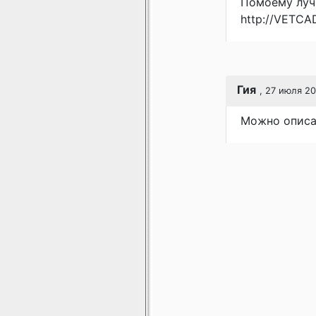
Помоему лучш
http://VETCA
Гия
, 27 июля 20
Можно описа